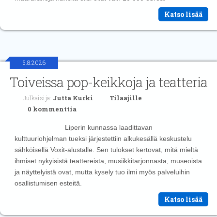
Katso lisää
5.8.2026
Toiveissa pop-keikkoja ja teatteria
Julkaisija:
Jutta Kurki
Tilaajille
0 kommenttia
Liperin kunnassa laadittavan
kulttuuriohjelman tueksi järjestettiin alkukesällä keskustelu
sähköisellä Voxit-alustalle. Sen tulokset kertovat, mitä mieltä
ihmiset nykyisistä teattereista, musiikkitarjonnasta, museoista
ja näyttelyistä ovat, mutta kysely tuo ilmi myös palveluihin
osallistumisen esteitä.
Katso lisää