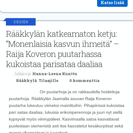
Katso lisää
3.8.2026
Rääkkylän katkeamaton ketju:
“Monenlaisia kasvun ihmeitä” –
Raija Koveron puutarhassa
kukoistaa parisataa daaliaa
Julkaisija:
Hanna-Leena Kunttu
Rääkkylä
,
Tilaajille
0 kommenttia
On puutarhoja ja on rakkaudella hoidettuja
puutarhoja. Rääkkylän Jaamalla asuvan Raija Koveron
puutarha lukeutuu viimeksi mainittuihin. Pihapiirissä kukoistaa
pari sataa daaliaa, lukuisia erikoisperennoja ja juuri nyt siellä
kypsyvät myös viinirypäleet. Kasvimaalla satoa kasvattavat
puolestaan siemenistä asti itse kasvatetut kesäkurpitsat sekä
monet vihannekset ja juurekset.