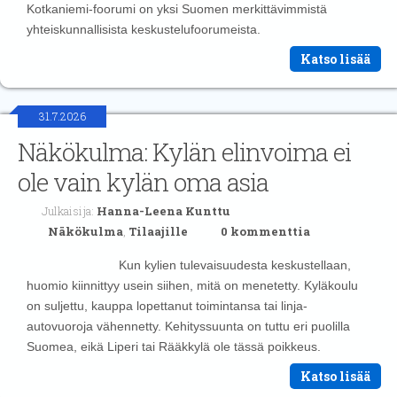
Kotkaniemi-foorumi on yksi Suomen merkittävimmistä
yhteiskunnallisista keskustelufoorumeista.
Katso lisää
31.7.2026
Näkökulma: Kylän elinvoima ei
ole vain kylän oma asia
Julkaisija:
Hanna-Leena Kunttu
Näkökulma
,
Tilaajille
0 kommenttia
Kun kylien tulevaisuudesta keskustellaan,
huomio kiinnittyy usein siihen, mitä on menetetty. Kyläkoulu
on suljettu, kauppa lopettanut toimintansa tai linja-
autovuoroja vähennetty. Kehityssuunta on tuttu eri puolilla
Suomea, eikä Liperi tai Rääkkylä ole tässä poikkeus.
Katso lisää