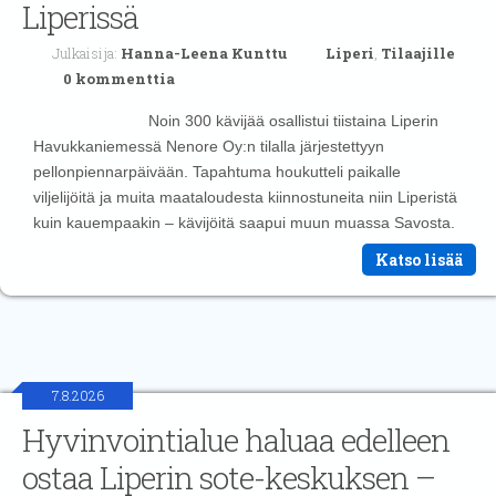
Liperissä
Julkaisija:
Hanna-Leena Kunttu
Liperi
,
Tilaajille
0 kommenttia
Noin 300 kävijää osallistui tiistaina Liperin
Havukkaniemessä Nenore Oy:n tilalla järjestettyyn
pellonpiennarpäivään. Tapahtuma houkutteli paikalle
viljelijöitä ja muita maataloudesta kiinnostuneita niin Liperistä
kuin kauempaakin – kävijöitä saapui muun muassa Savosta.
Katso lisää
7.8.2026
Hyvinvointialue haluaa edelleen
ostaa Liperin sote-keskuksen –