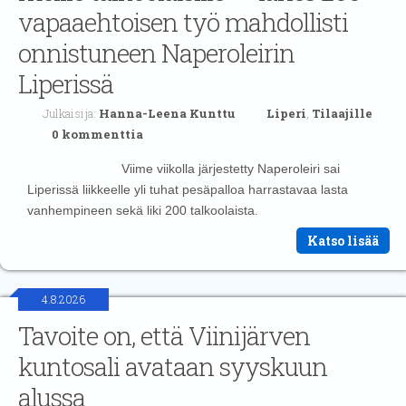
vapaaehtoisen työ mahdollisti
onnistuneen Naperoleirin
Liperissä
Julkaisija:
Hanna-Leena Kunttu
Liperi
,
Tilaajille
0 kommenttia
Viime viikolla järjestetty Naperoleiri sai
Liperissä liikkeelle yli tuhat pesäpalloa harrastavaa lasta
vanhempineen sekä liki 200 talkoolaista.
Katso lisää
4.8.2026
Tavoite on, että Viinijärven
kuntosali avataan syyskuun
alussa