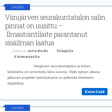
5.8.2026
Viinijärven seurakuntatalon salin
pinnat on uusittu –
Ilmastointilaite parantanut
sisäilman laatua
Julkaisija:
Jutta Kurki
Tilaajille
0 kommenttia
Viinijärven seurakuntatalon ja kirkon
kiinteistöä on remontoitu tänä vuonna. Vielä syksyn aikana
jatkuvan projektin tarkoituksena on pidentää kiinteistön
käyttöikää.
Katso lisää
4.8.2026