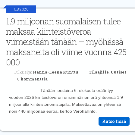
6.8.2026
1,9 miljoonan suomalaisen tulee
maksaa kiinteistöveroa
viimeistään tänään – myöhässä
maksaneita oli viime vuonna 425
000
Julkaisija:
Hanna-Leena Kunttu
Tilaajille
,
Uutiset
0 kommenttia
Tänään torstaina 6. elokuuta erääntyy
vuoden 2026 kiinteistöveron ensimmäinen erä yhteensä 1,9
miljoonalla kiinteistönomistajalla. Maksettavaa on yhteensä
noin 440 miljoonaa euroa, kertoo Verohallinto.
Katso lisää