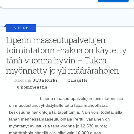
5.8.2026
Liperin maaseutupalvelujen
toimintatonni-hakua on käytetty
tänä vuonna hyvin – Tukea
myönnetty jo yli määrärahojen
Julkaisija:
Jutta Kurki
Tilaajille
0 kommenttia
Liperin maaseutupalvelujen toimintatonnista
on muodostunut yhdistyksille tuttu tapa mahdollistaa
keskisuuria hankintoja tai tapahtumia. Näin voisi todeta, sillä
tähän mennessämaaseutujohtaja Pertti Iivanainen on
myöntänyt avustuksia tänä vuonna jo 12 530 euroa;
määrärahoja hänellä olisi ollut vain 10 000 euroa.