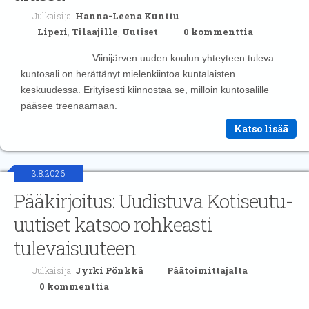
Julkaisija:
Hanna-Leena Kunttu
Liperi
,
Tilaajille
,
Uutiset
0 kommenttia
Viinijärven uuden koulun yhteyteen tuleva
kuntosali on herättänyt mielenkiintoa kuntalaisten
keskuudessa. Erityisesti kiinnostaa se, milloin kuntosalille
pääsee treenaamaan.
Katso lisää
3.8.2026
Pääkirjoitus: Uudistuva Kotiseutu-
uutiset katsoo rohkeasti
tulevaisuuteen
Julkaisija:
Jyrki Pönkkä
Päätoimittajalta
0 kommenttia