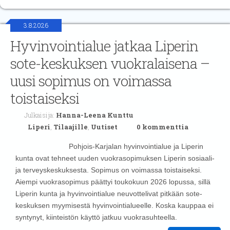
3.8.2026
Hyvinvointialue jatkaa Liperin
sote-keskuksen vuokralaisena –
uusi sopimus on voimassa
toistaiseksi
Julkaisija:
Hanna-Leena Kunttu
Liperi
,
Tilaajille
,
Uutiset
0 kommenttia
Pohjois-Karjalan hyvinvointialue ja Liperin
kunta ovat tehneet uuden vuokrasopimuksen Liperin sosiaali-
ja terveyskeskuksesta. Sopimus on voimassa toistaiseksi.
Aiempi vuokrasopimus päättyi toukokuun 2026 lopussa, sillä
Liperin kunta ja hyvinvointialue neuvottelivat pitkään sote-
keskuksen myymisestä hyvinvointialueelle. Koska kauppaa ei
syntynyt, kiinteistön käyttö jatkuu vuokrasuhteella.