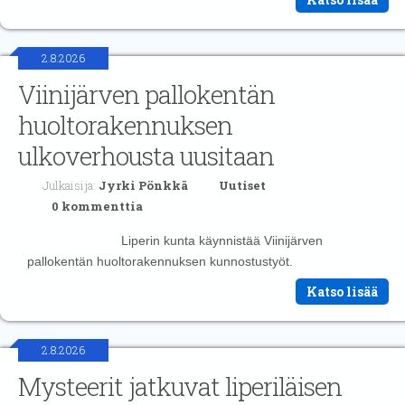
2.8.2026
Viinijärven pallokentän
huoltorakennuksen
ulkoverhousta uusitaan
Julkaisija:
Jyrki Pönkkä
Uutiset
0 kommenttia
Liperin kunta käynnistää Viinijärven
pallokentän huoltorakennuksen kunnostustyöt.
Katso lisää
2.8.2026
Mysteerit jatkuvat liperiläisen