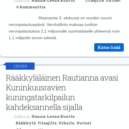
Julkaisija:
Hanna-Leena Kunttu
Tilaajille
,
Uutiset
0 kommenttia
Maanantai 3. elokuuta on vuoden suurin
veronpalautuspäivä. Verohallinto maksaa tuolloin
veronpalautuksia 2,1 miljoonalle suomalaiselle yhteensä noin
1,1 miljardin euron edestä.
Katso lisää
1.8.2026
Rääkkyläläinen Rautianna avasi
Kuninkuusravien
kuningatarkilpailun
kahdeksannella sijalla
Julkaisija:
Hanna-Leena Kunttu
Rääkkylä
,
Tilaajille
,
Urheilu
,
Uutiset