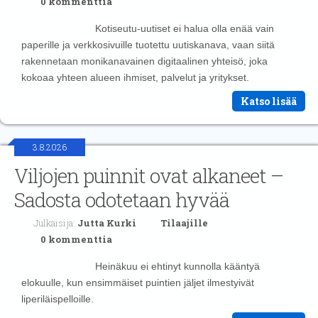
0 kommenttia
Kotiseutu-uutiset ei halua olla enää vain
paperille ja verkkosivuille tuotettu uutiskanava, vaan siitä
rakennetaan monikanavainen digitaalinen yhteisö, joka
kokoaa yhteen alueen ihmiset, palvelut ja yritykset.
Katso lisää
3.8.2026
Viljojen puinnit ovat alkaneet –
Sadosta odotetaan hyvää
Julkaisija:
Jutta Kurki
Tilaajille
0 kommenttia
Heinäkuu ei ehtinyt kunnolla kääntyä
elokuulle, kun ensimmäiset puintien jäljet ilmestyivät
liperiläispelloille.