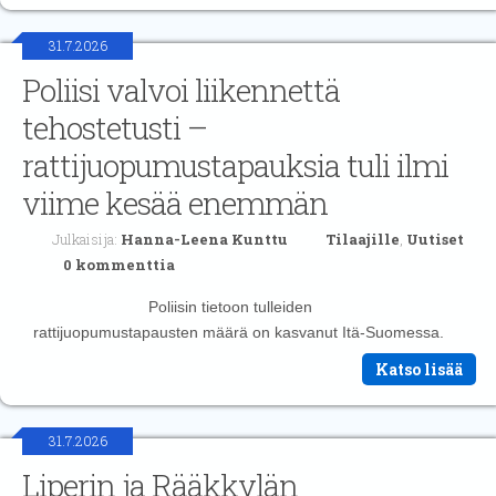
31.7.2026
Poliisi valvoi liikennettä
tehostetusti –
rattijuopumustapauksia tuli ilmi
viime kesää enemmän
Julkaisija:
Hanna-Leena Kunttu
Tilaajille
,
Uutiset
0 kommenttia
Poliisin tietoon tulleiden
rattijuopumustapausten määrä on kasvanut Itä-Suomessa.
Katso lisää
31.7.2026
Liperin ja Rääkkylän