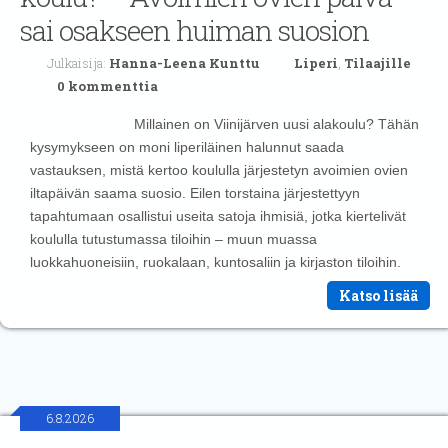
sai osakseen huiman suosion
Julkaisija:
Hanna-Leena Kunttu
Liperi
,
Tilaajille
0 kommenttia
Millainen on Viinijärven uusi alakoulu? Tähän
kysymykseen on moni liperiläinen halunnut saada
vastauksen, mistä kertoo koululla järjestetyn avoimien ovien
iltapäivän saama suosio. Eilen torstaina järjestettyyn
tapahtumaan osallistui useita satoja ihmisiä, jotka kiertelivät
koululla tutustumassa tiloihin – muun muassa
luokkahuoneisiin, ruokalaan, kuntosaliin ja kirjaston tiloihin.
Katso lisää
6.8.2026