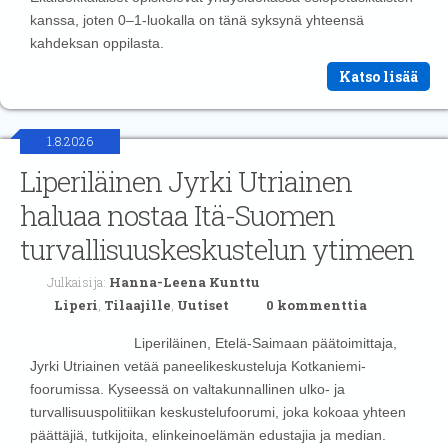
kanssa, joten 0–1-luokalla on tänä syksynä yhteensä
kahdeksan oppilasta.
Katso lisää
1.8.2026
Liperiläinen Jyrki Utriainen
haluaa nostaa Itä-Suomen
turvallisuuskeskustelun ytimeen
Julkaisija:
Hanna-Leena Kunttu
Liperi
,
Tilaajille
,
Uutiset
0 kommenttia
Liperiläinen, Etelä-Saimaan päätoimittaja,
Jyrki Utriainen vetää paneelikeskusteluja Kotkaniemi-
foorumissa. Kyseessä on valtakunnallinen ulko- ja
turvallisuuspolitiikan keskustelufoorumi, joka kokoaa yhteen
päättäjiä, tutkijoita, elinkeinoelämän edustajia ja median.