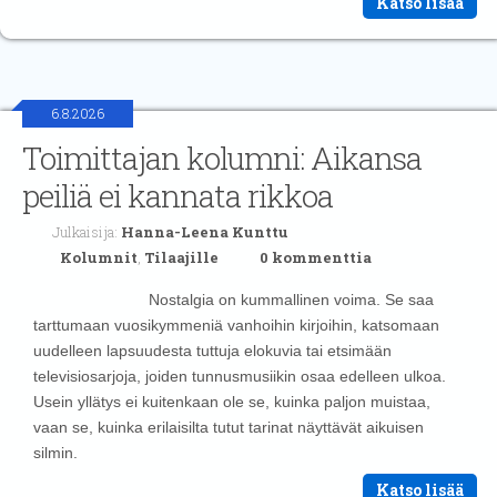
Katso lisää
6.8.2026
Toimittajan kolumni: Aikansa
peiliä ei kannata rikkoa
Julkaisija:
Hanna-Leena Kunttu
Kolumnit
,
Tilaajille
0 kommenttia
Nostalgia on kummallinen voima. Se saa
tarttumaan vuosikymmeniä vanhoihin kirjoihin, katsomaan
uudelleen lapsuudesta tuttuja elokuvia tai etsimään
televisiosarjoja, joiden tunnusmusiikin osaa edelleen ulkoa.
Usein yllätys ei kuitenkaan ole se, kuinka paljon muistaa,
vaan se, kuinka erilaisilta tutut tarinat näyttävät aikuisen
silmin.
Katso lisää