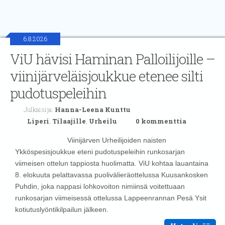
6.8.2026
ViU hävisi Haminan Palloilijoille –
viinijärveläisjoukkue etenee silti
pudotuspeleihin
Julkaisija:
Hanna-Leena Kunttu
Liperi
,
Tilaajille
,
Urheilu
0 kommenttia
Viinijärven Urheilijoiden naisten
Ykköspesisjoukkue eteni pudotuspeleihin runkosarjan
viimeisen ottelun tappiosta huolimatta. ViU kohtaa lauantaina
8. elokuuta pelattavassa puolivälieräottelussa Kuusankosken
Puhdin, joka nappasi lohkovoiton nimiinsä voitettuaan
runkosarjan viimeisessä ottelussa Lappeenrannan Pesä Ysit
kotiutuslyöntikilpailun jälkeen.