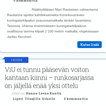
0 kommenttia
Rääkkyläläisen Mari Rautiaisen valmentama
Rautianna sijoittui kahdeksanneksi Kuninkuusravien
kuningatarkilpailun avausosamatkalla tänään lauantaina
Teivossa. Uransa ensimmäiseen kuningatarkilpailuun
osallistuva tamma kilpaili 2 100 metrin matkalla, ohjaksissaan
Jarkko Kervinen.
Katso lisää
1.8.2026
ViU ei tunnu pääsevän voiton
kantaan kiinni – runkosarjassa
on jäljellä enää yksi ottelu
Julkaisija:
Hanna-Leena Kunttu
Liperi
,
Tilaajille
,
Urheilu
0 kommenttia