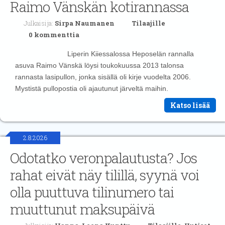
Raimo Vänskän kotirannassa
Julkaisija:
Sirpa Naumanen
Tilaajille
0 kommenttia
Liperin Kiiessalossa Heposelän rannalla
asuva Raimo Vänskä löysi toukokuussa 2013 talonsa
rannasta lasipullon, jonka sisällä oli kirje vuodelta 2006.
Mystistä pullopostia oli ajautunut järveltä maihin.
Katso lisää
2.8.2026
Odotatko veronpalautusta? Jos
rahat eivät näy tilillä, syynä voi
olla puuttuva tilinumero tai
muuttunut maksupäivä