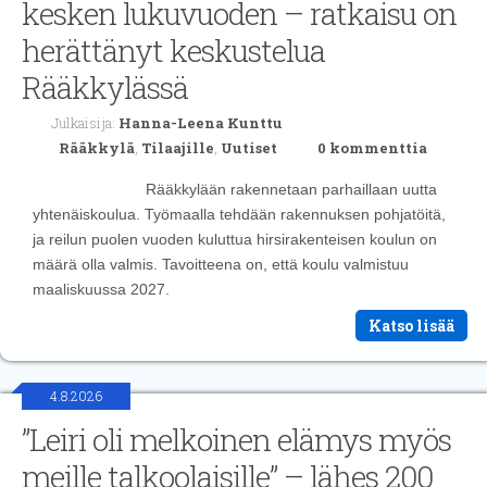
kesken lukuvuoden – ratkaisu on
herättänyt keskustelua
Rääkkylässä
Julkaisija:
Hanna-Leena Kunttu
Rääkkylä
,
Tilaajille
,
Uutiset
0 kommenttia
Rääkkylään rakennetaan parhaillaan uutta
yhtenäiskoulua. Työmaalla tehdään rakennuksen pohjatöitä,
ja reilun puolen vuoden kuluttua hirsirakenteisen koulun on
määrä olla valmis. Tavoitteena on, että koulu valmistuu
maaliskuussa 2027.
Katso lisää
4.8.2026
”Leiri oli melkoinen elämys myös
meille talkoolaisille” – lähes 200