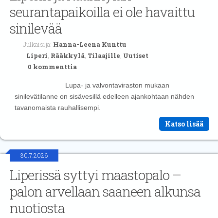
seurantapaikoilla ei ole havaittu
sinilevää
Julkaisija:
Hanna-Leena Kunttu
Liperi
,
Rääkkylä
,
Tilaajille
,
Uutiset
0 kommenttia
Lupa- ja valvontaviraston mukaan
sinilevätilanne on sisävesillä edelleen ajankohtaan nähden
tavanomaista rauhallisempi.
Katso lisää
30.7.2026
Liperissä syttyi maastopalo –
palon arvellaan saaneen alkunsa
nuotiosta