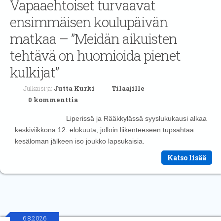
Vapaaehtoiset turvaavat
ensimmäisen koulupäivän
matkaa – ”Meidän aikuisten
tehtävä on huomioida pienet
kulkijat”
Julkaisija:
Jutta Kurki
Tilaajille
0 kommenttia
Liperissä ja Rääkkylässä syyslukukausi alkaa
keskiviikkona 12. elokuuta, jolloin liikenteeseen tupsahtaa
kesäloman jälkeen iso joukko lapsukaisia.
Katso lisää
6.8.2026