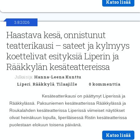
Katso lisää
3.8.2026
Haastava kesä, onnistunut
teatterikausi – sateet ja kylmyys
koettelivat esityksiä Liperin ja
Rääkkylän kesäteattereissa
Julkaisija:
Hanna-Leena Kunttu
Liperi
,
Rääkkylä
,
Tilaajille
0 kommenttia
Kesäteatterikausi on päättynyt Liperissä ja
Rääkkylässä. Paksuniemen kesäteatterissa Rääkkylässä ja
Roukalahden kesäteatterissa Liperissä viimeiset näytökset
olivat heinäkuun lopulla, liperiläisessä Ristin kesäteatterissa
puolestaan elokuun toisena päivänä.
Katso lisää