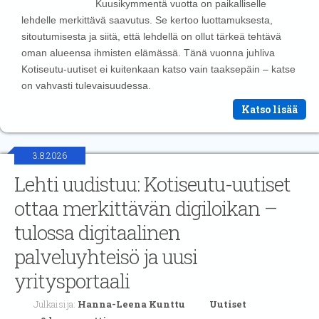
Kuusikymmentä vuotta on paikalliselle
lehdelle merkittävä saavutus. Se kertoo luottamuksesta,
sitoutumisesta ja siitä, että lehdellä on ollut tärkeä tehtävä
oman alueensa ihmisten elämässä. Tänä vuonna juhliva
Kotiseutu-uutiset ei kuitenkaan katso vain taaksepäin – katse
on vahvasti tulevaisuudessa.
Katso lisää
3.8.2026
Lehti uudistuu: Kotiseutu-uutiset
ottaa merkittävän digiloikan –
tulossa digitaalinen
palveluyhteisö ja uusi
yritysportaali
Julkaisija:
Hanna-Leena Kunttu
Uutiset