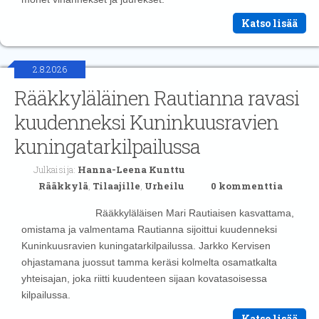
Katso lisää
2.8.2026
Rääkkyläläinen Rautianna ravasi
kuudenneksi Kuninkuusravien
kuningatarkilpailussa
Julkaisija:
Hanna-Leena Kunttu
Rääkkylä
,
Tilaajille
,
Urheilu
0 kommenttia
Rääkkyläläisen Mari Rautiaisen kasvattama,
omistama ja valmentama Rautianna sijoittui kuudenneksi
Kuninkuusravien kuningatarkilpailussa. Jarkko Kervisen
ohjastamana juossut tamma keräsi kolmelta osamatkalta
yhteisajan, joka riitti kuudenteen sijaan kovatasoisessa
kilpailussa.
Katso lisää