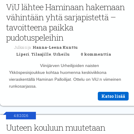
ViU lähtee Haminaan hakemaan
vähintään yhtä sarjapistettä –
tavoitteena paikka
pudotuspeleihin
Julkaisija:
Hanna-Leena Kunttu
Liperi
,
Tilaajille
,
Urheilu
0 kommenttia
Viinijärven Urheilijoiden naisten
Ykköspesisjoukkue kohtaa huomenna keskiviikkona
vieraskentällä Haminan Palloilijat. Ottelu on ViU:n viimeinen
runkosarjassa.
Katso lisää
4.8.2026
Uuteen kouluun muutetaan