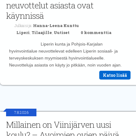
neuvottelut asiasta ovat
käynnissä
Julkaisija:
Hanna-Leena Kunttu
Liperi
,
Tilaajille
,
Uutiset
0 kommenttia
Liperin kunta ja Pohjois-Karjalan
hyvinvointialue neuvottelevat edelleen Liperin sosiaali- ja
terveyskeskuksen myymisestä hyvinvointialueelle.
Neuvotteluja asiasta on käyty jo pitkään, noin vuoden ajan.
Katso lisää
7.8.2026
Millainen on Viinijärven uusi
koulu? – Avoimien ovien päivä