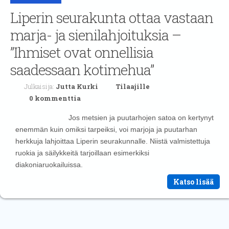
Liperin seurakunta ottaa vastaan
marja- ja sienilahjoituksia –
”Ihmiset ovat onnellisia
saadessaan kotimehua”
Julkaisija:
Jutta Kurki
Tilaajille
0 kommenttia
Jos metsien ja puutarhojen satoa on kertynyt
enemmän kuin omiksi tarpeiksi, voi marjoja ja puutarhan
herkkuja lahjoittaa Liperin seurakunnalle. Niistä valmistettuja
ruokia ja säilykkeitä tarjoillaan esimerkiksi
diakoniaruokailuissa.
Katso lisää