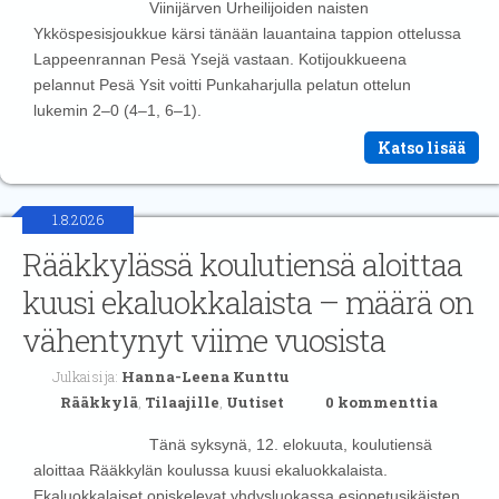
Viinijärven Urheilijoiden naisten
Ykköspesisjoukkue kärsi tänään lauantaina tappion ottelussa
Lappeenrannan Pesä Ysejä vastaan. Kotijoukkueena
pelannut Pesä Ysit voitti Punkaharjulla pelatun ottelun
lukemin 2–0 (4–1, 6–1).
Katso lisää
1.8.2026
Rääkkylässä koulutiensä aloittaa
kuusi ekaluokkalaista – määrä on
vähentynyt viime vuosista
Julkaisija:
Hanna-Leena Kunttu
Rääkkylä
,
Tilaajille
,
Uutiset
0 kommenttia
Tänä syksynä, 12. elokuuta, koulutiensä
aloittaa Rääkkylän koulussa kuusi ekaluokkalaista.
Ekaluokkalaiset opiskelevat yhdysluokassa esiopetusikäisten