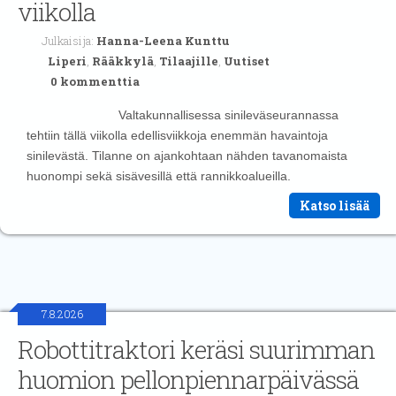
viikolla
Julkaisija:
Hanna-Leena Kunttu
Liperi
,
Rääkkylä
,
Tilaajille
,
Uutiset
0 kommenttia
Valtakunnallisessa sinileväseurannassa
tehtiin tällä viikolla edellisviikkoja enemmän havaintoja
sinilevästä. Tilanne on ajankohtaan nähden tavanomaista
huonompi sekä sisävesillä että rannikkoalueilla.
Katso lisää
7.8.2026
Robottitraktori keräsi suurimman
huomion pellonpiennarpäivässä