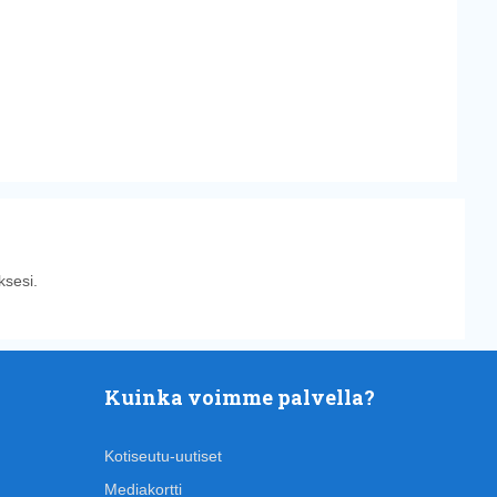
sesi.
Kuinka voimme palvella?
Kotiseutu-uutiset
Mediakortti