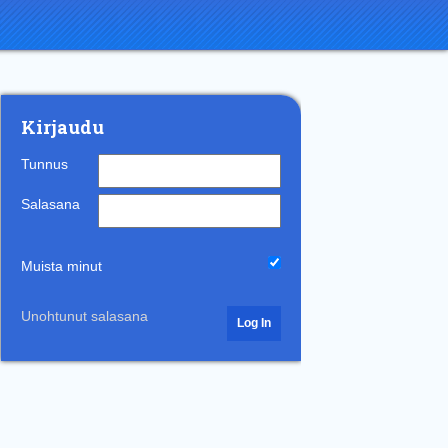
Kirjaudu
Tunnus
Salasana
Muista minut
Unohtunut salasana