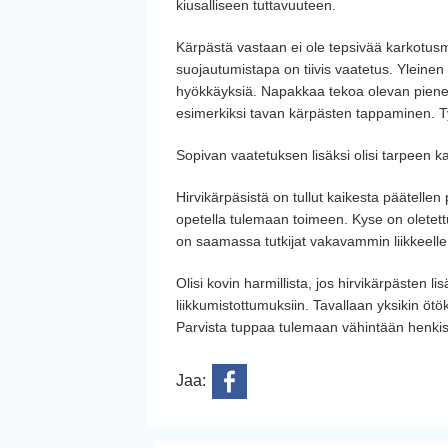
kiusalliseen tuttavuuteen.
Kärpästä vastaan ei ole tepsivää karkotus
suojautumistapa on tiivis vaatetus. Yleinen
hyökkäyksiä. Napakkaa tekoa olevan piene
esimerkiksi tavan kärpästen tappaminen. T
Sopivan vaatetuksen lisäksi olisi tarpeen 
Hirvikärpäsistä on tullut kaikesta päätelle
opetella tulemaan toimeen. Kyse on olete
on saamassa tutkijat vakavammin liikkeelle
Olisi kovin harmillista, jos hirvikärpästen 
liikkumistottumuksiin. Tavallaan yksikin ötök
Parvista tuppaa tulemaan vähintään henkist
Jaa: