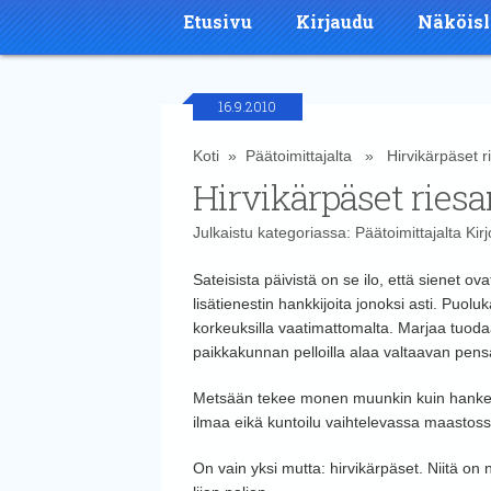
Etusivu
Kirjaudu
Näköisl
16.9.2010
Koti
»
Päätoimittajalta
» Hirvikärpäset r
Hirvikärpäset ries
Julkaistu kategoriassa:
Päätoimittajalta
Kirj
Sateisista päivistä on se ilo, että sienet o
lisätienestin hankkijoita jonoksi asti. Puolu
korkeuksilla vaatimattomalta. Marjaa tuod
paikkakunnan pelloilla alaa valtaavan pens
Metsään tekee monen muunkin kuin hankemie
ilmaa eikä kuntoilu vaihtelevassa maastos
On vain yksi mutta: hirvikärpäset. Niitä on 