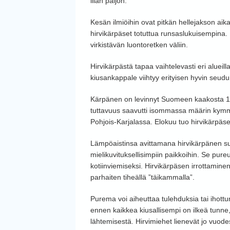
liian paljon.
Kesän ilmiöihin ovat pitkän hellejakson aika
hirvikärpäset totuttua runsaslukuisempina.
virkistävän luontoretken väliin.
Hirvikärpästä tapaa vaihtelevasti eri alueil
kiusankappale viihtyy erityisen hyvin seudui
Kärpänen on levinnyt Suomeen kaakosta 19
tuttavuus saavutti isommassa määrin kymmen
Pohjois-Karjalassa. Elokuu tuo hirvikärpäse
Lämpöaistinsa avittamana hirvikärpänen suunn
mielikuvituksellisimpiin paikkoihin. Se pureu
kotiinviemiseksi. Hirvikärpäsen irrottaminen
parhaiten tiheällä ”täikammalla”.
Purema voi aiheuttaa tulehduksia tai ihottum
ennen kaikkea kiusallisempi on ilkeä tunne
lähtemisestä. Hirvimiehet lienevät jo vuode