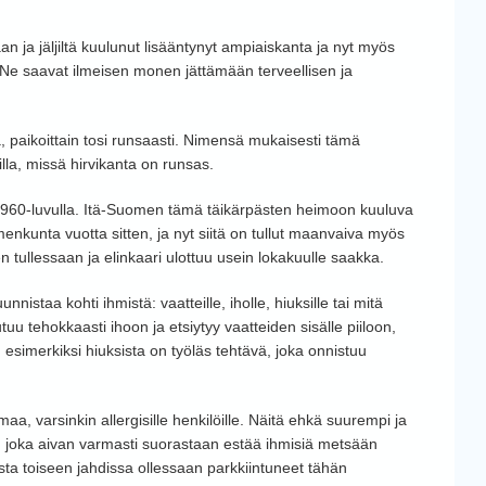
an ja jäljiltä kuulunut lisääntynyt ampiaiskanta ja nyt myös
 Ne saavat ilmeisen monen jättämään terveellisen ja
la, paikoittain tosi runsaasti. Nimensä mukaisesti tämä
lla, missä hirvikanta on runsas.
60-luvulla. Itä-Suomen tämä täikärpästen heimoon kuuluva
kunta vuotta sitten, ja nyt siitä on tullut maanvaiva myös
n tullessaan ja elinkaari ulottuu usein lokakuulle saakka.
istaa kohti ihmistä: vaatteille, iholle, hiuksille tai mitä
tuu tehokkaasti ihoon ja etsiytyy vaatteiden sisälle piiloon,
 esimerkiksi hiuksista on työläs tehtävä, joka onnistuu
aa, varsinkin allergisille henkilöille. Näitä ehkä suurempi ja
, joka aivan varmasti suorastaan estää ihmisiä metsään
sta toiseen jahdissa ollessaan parkkiintuneet tähän