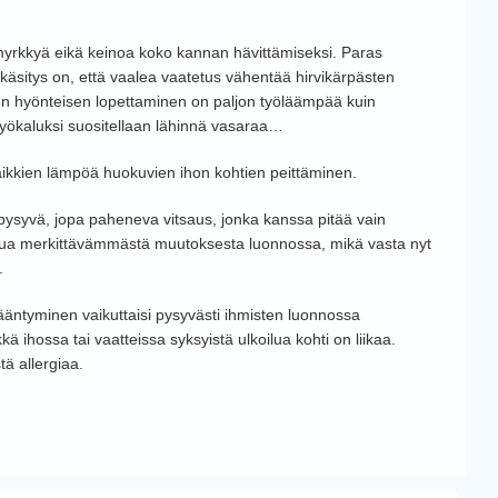
myrkkyä eikä keinoa koko kannan hävittämiseksi. Paras
 käsitys on, että vaalea vaatetus vähentää hirvikärpästen
n hyönteisen lopettaminen on paljon työläämpää kuin
yökaluksi suositellaan lähinnä vasaraa…
kaikkien lämpöä huokuvien ihon kohtien peittäminen.
n pysyvä, jopa paheneva vitsaus, jonka kanssa pitää vain
ttua merkittävämmästä muutoksesta luonnossa, mikä vasta nyt
.
lisääntyminen vaikuttaisi pysyvästi ihmisten luonnossa
kä ihossa tai vaatteissa syksyistä ulkoilua kohti on liikaa.
ä allergiaa.