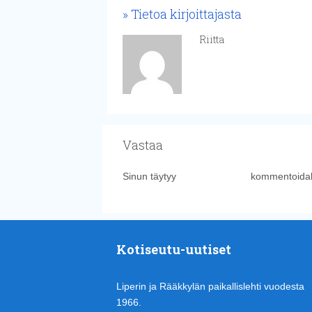
Tietoa kirjoittajasta
Riitta
Vastaa
Sinun täytyy
kirjautua sisään
kommentoidak
Kotiseutu-uutiset
Liperin ja Rääkkylän paikallislehti vuodesta
1966.