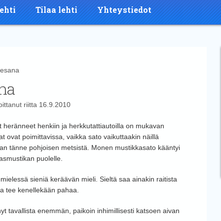
ehti
Tilaa lehti
Yhteystiedot
iesana
ana
oittanut
riitta
16.9.2010
vat heränneet henkiin ja herkkutattiautoilla on mukavan
kat ovat poimittavissa, vaikka sato vaikuttaakin näillä
aan tänne pohjoisen metsistä. Monen mustikkasato kääntyi
asmustikan puolelle.
lessä sieniä keräävän mieli. Sieltä saa ainakin raitista
sa tee kenellekään pahaa.
nyt tavallista enemmän, paikoin inhimillisesti katsoen aivan