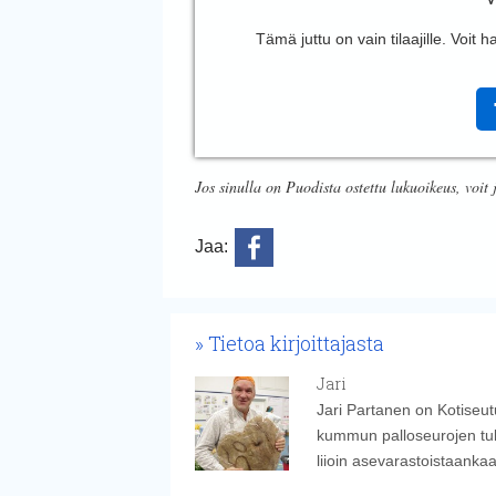
Tämä juttu on vain tilaajille. Voit
Jos sinulla on Puodista ostettu lukuoikeus, voit 
Jaa:
Tietoa kirjoittajasta
Jari
Jari Partanen on Kotiseut
kummun palloseurojen tul
liioin asevarastoistaanka