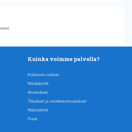
sesi.
Kuinka voimme palvella?
Kotiseutu-uutiset
Mediakortti
Ilmoitukset
Tilaukset ja osoitteenmuutokset
Näköislehti
Puoti