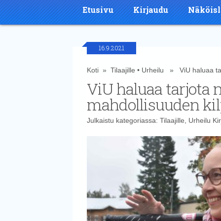
Etusivu
Kirjaudu
Näköisl
16.9.2021
Koti
»
Tilaajille
•
Urheilu
» ViU haluaa tarjo
ViU haluaa tarjota nu
mahdollisuuden kilp
Julkaistu kategoriassa:
Tilaajille
,
Urheilu
Kir