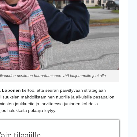
isuuden pesiksen harrastamiseen yhä laajemmalle joukolle.
a Loponen
kertoo, että seuran päivittyvään strategiaan
lisuuksien mahdollistaminen nuorille ja aikuisille pesäpallon
miesten joukkueita ja tarvittaessa juniorien kohdalla
os halukkaita pelaajia löytyy.
ain tilaajille