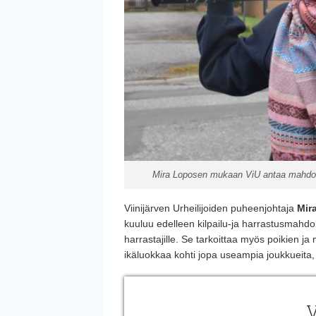
Mira Loposen mukaan ViU antaa mahdoll
Viinijärven Urheilijoiden puheenjohtaja
Mir
kuuluu edelleen kilpailu-ja harrastusmahdol
harrastajille. Se tarkoittaa myös poikien ja 
ikäluokkaa kohti jopa useampia joukkueita, j
V