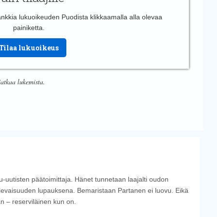
 hankkia lukuoikeuden Puodista klikkaamalla alla olevaa
painiketta.
Tilaa lukuoikeus
jatkaa lukemista.
u-uutisten päätoimittaja. Hänet tunnetaan laajalti oudon
evaisuuden lupauksena. Bemaristaan Partanen ei luovu. Eikä
an – reserviläinen kun on.