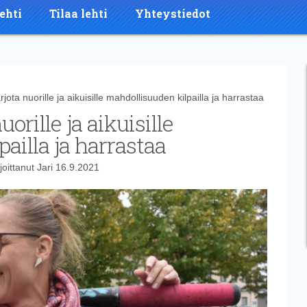
ehti
Tilaa lehti
Yhteystiedot
ta nuorille ja aikuisille mahdollisuuden kilpailla ja harrastaa
orille ja aikuisille
ailla ja harrastaa
joittanut
Jari
16.9.2021