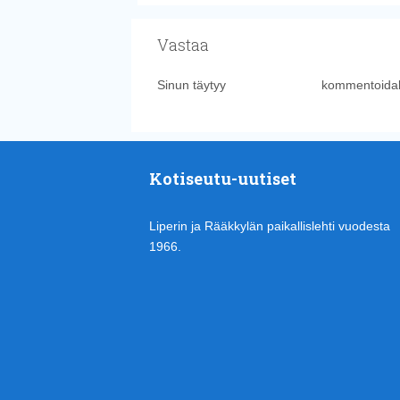
Vastaa
Sinun täytyy
kirjautua sisään
kommentoidak
Kotiseutu-uutiset
Liperin ja Rääkkylän paikallislehti vuodesta
1966.