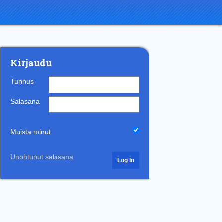
Kirjaudu
Tunnus
Salasana
Muista minut
Unohtunut salasana