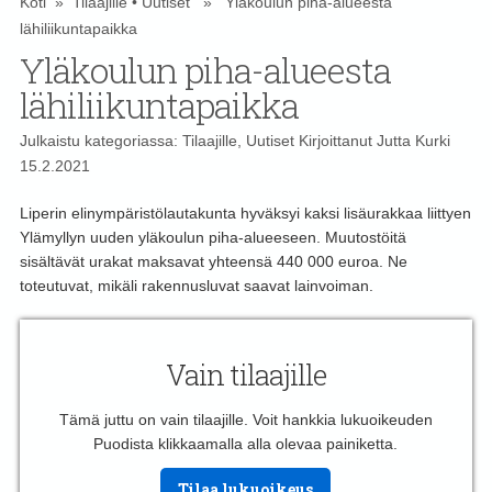
Koti
»
Tilaajille
•
Uutiset
» Yläkoulun piha-alueesta
lähiliikuntapaikka
Yläkoulun piha-alueesta
lähiliikuntapaikka
Julkaistu kategoriassa:
Tilaajille
,
Uutiset
Kirjoittanut
Jutta Kurki
15.2.2021
Liperin elinympäristölautakunta hyväksyi kaksi lisäurakkaa liittyen
Ylämyllyn uuden yläkoulun piha-alueeseen. Muutostöitä
sisältävät urakat maksavat yhteensä 440 000 euroa. Ne
toteutuvat, mikäli rakennusluvat saavat lainvoiman.
Vain tilaajille
Tämä juttu on vain tilaajille. Voit hankkia lukuoikeuden
Puodista klikkaamalla alla olevaa painiketta.
Tilaa lukuoikeus