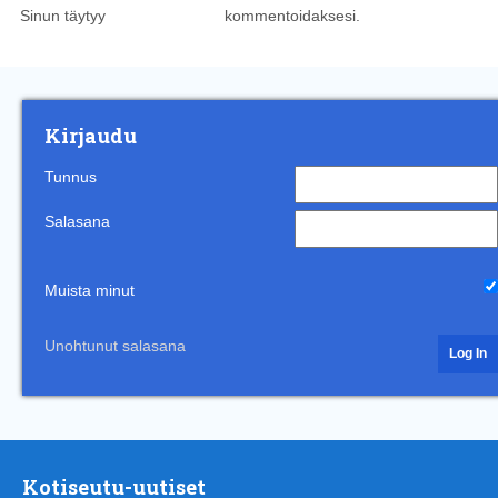
Sinun täytyy
kirjautua sisään
kommentoidaksesi.
Kirjaudu
Tunnus
Salasana
Muista minut
Unohtunut salasana
Kotiseutu-uutiset