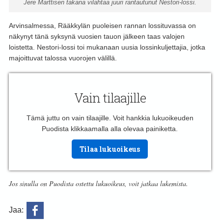
Jere Marttisen takana vilahtaa juuri rantautunut Nestori-lossi.
Arvinsalmessa, Rääkkylän puoleisen rannan lossituvassa on
näkynyt tänä syksynä vuosien tauon jälkeen taas valojen
loistetta. Nestori-lossi toi mukanaan uusia lossinkuljettajia, jotka
majoittuvat talossa vuorojen välillä.
Vain tilaajille
Tämä juttu on vain tilaajille. Voit hankkia lukuoikeuden
Puodista klikkaamalla alla olevaa painiketta.
Tilaa lukuoikeus
Jos sinulla on Puodista ostettu lukuoikeus, voit jatkaa lukemista.
Jaa: