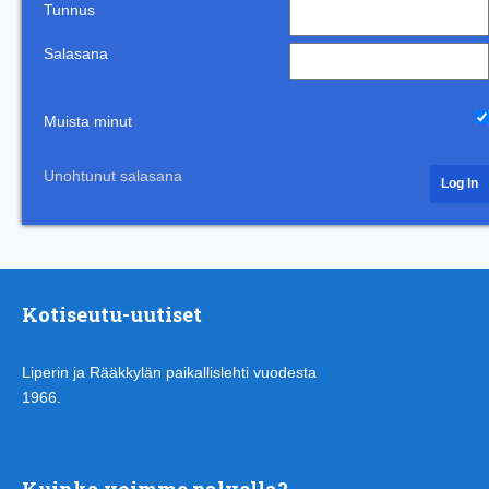
Tunnus
Salasana
Muista minut
Unohtunut salasana
Kotiseutu-uutiset
Liperin ja Rääkkylän paikallislehti vuodesta
1966.
Kuinka voimme palvella?