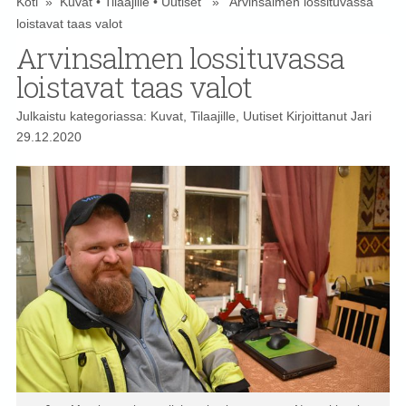
Koti
»
Kuvat
•
Tilaajille
•
Uutiset
» Arvinsalmen lossituvassa
loistavat taas valot
Arvinsalmen lossituvassa
loistavat taas valot
Julkaistu kategoriassa:
Kuvat
,
Tilaajille
,
Uutiset
Kirjoittanut
Jari
29.12.2020