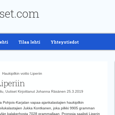
ehti
Tilaa lehti
Yhteystiedot
aukipilkin voitto Liperiin
Liperiin
lu
,
Uutiset
Kirjoittanut
Johanna Räsänen
25.3.2019
una Pohjois-Karjalan vapaa-ajankalastajien haukipilkin
rheilukalastajien Jukka Kontkanen, joka pilkki 9905 gramman
äkkylän kalakerhosta 7028 grammallaan. Pronssia saalisti Liperin