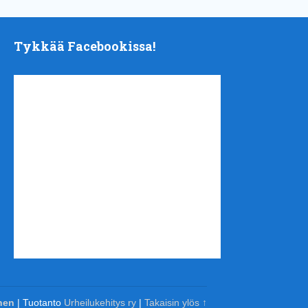
Tykkää Facebookissa!
nen
| Tuotanto
Urheilukehitys ry
|
Takaisin ylös ↑