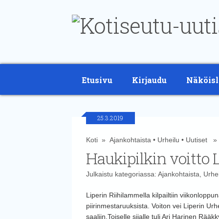
Etusivu
Kirjaudu
Näköisl
25.3.2019
Koti
»
Ajankohtaista
•
Urheilu
•
Uutiset
» H
Haukipilkin voitto 
Julkaistu kategoriassa:
Ajankohtaista
,
Urhei
Liperin Riihilammella kilpailtiin viikonlopp
piirinmestaruuksista. Voiton vei Liperin U
saaliin.
Toiselle sijalle tuli Ari Harinen Rä