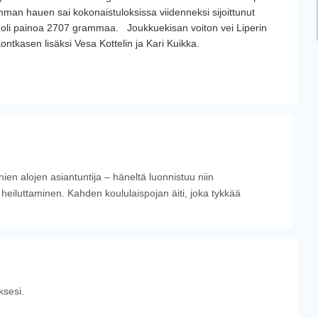
man hauen sai kokonaistuloksissa viidenneksi sijoittunut
a oli painoa 2707 grammaa. Joukkuekisan voiton vei Liperin
Kontkasen lisäksi Vesa Kottelin ja Kari Kuikka.
n alojen asiantuntija – häneltä luonnistuu niin
 heiluttaminen. Kahden koululaispojan äiti, joka tykkää
sesi.