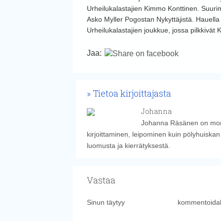
Urheilukalastajien Kimmo Konttinen. Suurim
Asko Myller Pogostan Nykyttäjistä. Hauell
Urheilukalastajien joukkue, jossa pilkkivät 
Jaa:
Tietoa kirjoittajasta
Johanna
Johanna Räsänen on monie
kirjoittaminen, leipominen kuin pölyhuiskan
luomusta ja kierrätyksestä.
Vastaa
Sinun täytyy
kirjautua sisään
kommentoidak