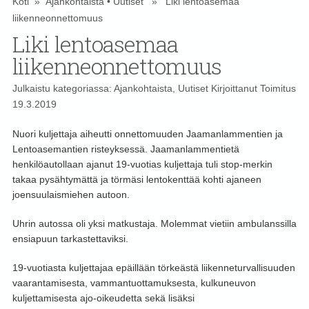
Koti
»
Ajankohtaista
•
Uutiset
» Liki lentoasemaa
liikenneonnettomuus
Liki lentoasemaa
liikenneonnettomuus
Julkaistu kategoriassa:
Ajankohtaista
,
Uutiset
Kirjoittanut
Toimitus
19.3.2019
Nuori kuljettaja aiheutti onnettomuuden Jaamanlammentien ja
Lentoasemantien risteyksessä. Jaamanlammentietä
henkilöautollaan ajanut 19-vuotias kuljettaja tuli stop-merkin
takaa pysähtymättä ja törmäsi lentokenttää kohti ajaneen
joensuulaismiehen autoon.
Uhrin autossa oli yksi matkustaja. Molemmat vietiin ambulanssilla
ensiapuun tarkastettaviksi.
19-vuotiasta kuljettajaa epäillään törkeästä liikenneturvallisuuden
vaarantamisesta, vammantuottamuksesta, kulkuneuvon
kuljettamisesta ajo-oikeudetta sekä lisäksi