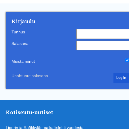
Kirjaudu
Tunnus
Salasana
Muista minut
Unohtunut salasana
Kotiseutu-uutiset
Liperin ja Rääkkylän paikallislehti vuodesta