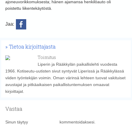
ajoneuvorikkomuksesta; hänen ajamansa henkilöauto oli
poistettu liikentekäytöstä.
Jaa:
Tietoa kirjoittajasta
Toimitus
Liperin ja Rääkkylän paikallislehti vuodesta
1966. Kotiseutu-uutisten sivut syntyvät Liperissä ja Rääkkylässä
viiden työntekijän voimin. Oman värinsä lehteen tuovat vakituiset
avustajat ja pitkäaikaisen paikallistuntemuksen omaavat
kirjoittajat.
Vastaa
Sinun täytyy
kirjautua sisään
kommentoidaksesi.