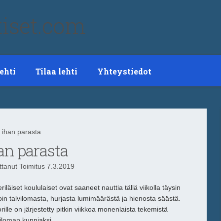
ehti
Tilaa lehti
Yhteystiedot
han parasta
n parasta
ittanut
Toimitus
7.3.2019
riläiset koululaiset ovat saaneet nauttia tällä viikolla täysin
oin talvilomasta, hurjasta lumimäärästä ja hienosta säästä.
rille on järjestetty pitkin viikkoa monenlaista tekemistä
viloman kunniaksi.