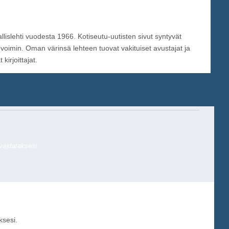
llislehti vuodesta 1966. Kotiseutu-uutisten sivut syntyvät
 voimin. Oman värinsä lehteen tuovat vakituiset avustajat ja
irjoittajat.
 vastataksesi
sesi.