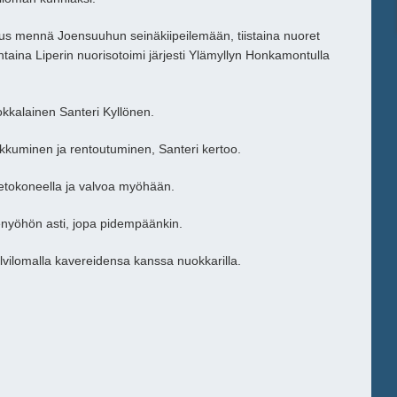
uus mennä Joensuuhun seinäkiipeilemään, tiistaina nuoret
aina Liperin nuorisotoimi järjesti Ylämyllyn Honkamontulla
kkalainen Santeri Kyllönen.
kkuminen ja rentoutuminen, Santeri kertoo.
ietokoneella ja valvoa myöhään.
lenyöhön asti, jopa pidempäänkin.
lvilomalla kavereidensa kanssa nuokkarilla.