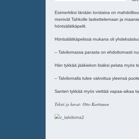
Esimerkiksi tänään torstaina on mahdollis
menivät Tahkolle laskettelemaan ja maanant
höntsälätkäpelit.
Höntsälätkäpelissä mukana oli yhdeksäsluo
– Talvilomassa parasta on ehdottomasti nu
Hän tykkää jääkiekon lisäksi pelata myös t
– Talvilomalla tulee valvottua yleensä puo
Santeri tykkää myös viettää vapaa-aikaa ta
Teksti ja kuvat: Otto Karttunen