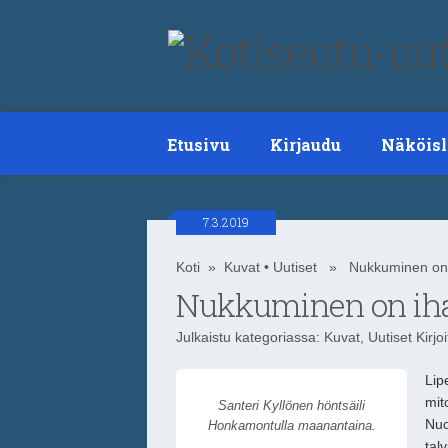
Etusivu
Kirjaudu
Näköisl
7.3.2019
Koti
»
Kuvat
•
Uutiset
» Nukkuminen on i
Nukkuminen on iha
Julkaistu kategoriassa:
Kuvat
,
Uutiset
Kirjo
Lipe
mit
Santeri Kyllönen höntsäili
Nuo
Honkamontulla maanantaina.
tal