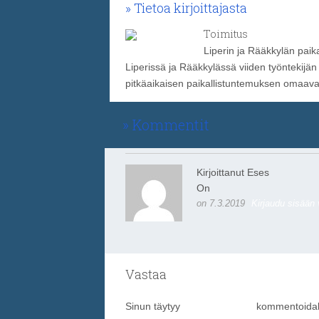
Tietoa kirjoittajasta
Toimitus
Liperin ja Rääkkylän paika
Liperissä ja Rääkkylässä viiden työntekijän
pitkäaikaisen paikallistuntemuksen omaavat k
Kommentit
Kirjoittanut Eses
On
on 7.3.2019
Kirjaudu sisään
Vastaa
Sinun täytyy
kirjautua sisään
kommentoidak