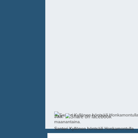
Jaa:
Santeri Kyllönen höntsäili Honkamontulla
maanantaina.