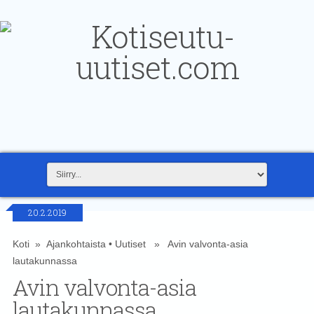
20.2.2019
Koti
»
Ajankohtaista
•
Uutiset
» Avin valvonta-asia
lautakunnassa
Avin valvonta-asia
lautakunnassa