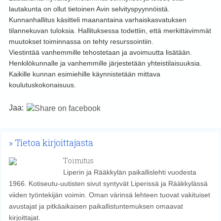
lautakunta on ollut tietoinen Avin selvityspyynnöistä.
Kunnanhallitus käsitteli maanantaina varhaiskasvatuksen
tilannekuvan tuloksia. Hallituksessa todettiin, että merkittävimmät
muutokset toiminnassa on tehty resurssointiin.
Viestintää vanhemmille tehostetaan ja avoimuutta lisätään.
Henkilökunnalle ja vanhemmille järjestetään yhteistilaisuuksia.
Kaikille kunnan esimiehille käynnistetään mittava
koulutuskokonaisuus.
Jaa:
Tietoa kirjoittajasta
Toimitus
Liperin ja Rääkkylän paikallislehti vuodesta
1966. Kotiseutu-uutisten sivut syntyvät Liperissä ja Rääkkylässä
viiden työntekijän voimin. Oman värinsä lehteen tuovat vakituiset
avustajat ja pitkäaikaisen paikallistuntemuksen omaavat
kirjoittajat.