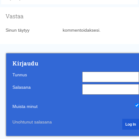
Vastaa
Sinun täytyy
kirjautua sisään
kommentoidaksesi.
Kirjaudu
Tunnus
Salasana
Muista minut
Unohtunut salasana