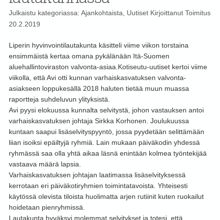
Julkaistu kategoriassa:
Ajankohtaista
,
Uutiset
Kirjoittanut
Toimitus
20.2.2019
Liperin hyvinvointilautakunta käsitteli viime viikon torstaina
ensimmäistä kertaa omana pykälänään Itä-Suomen
aluehallintoviraston valvonta-asiaa.
Kotiseutu-uutiset kertoi viime
viikolla, että Avi otti kunnan varhaiskasvatuksen valvonta-
asiakseen loppukesällä 2018 haluten tietää muun muassa
raportteja suhdeluvun ylityksistä.
Avi pyysi elokuussa kunnalta selvitystä, johon vastauksen antoi
varhaiskasvatuksen johtaja Sirkka Korhonen. Joulukuussa
kuntaan saapui lisäselvityspyyntö, jossa pyydetään selittämään
liian isoiksi epäiltyjä ryhmiä. Lain mukaan päiväkodin yhdessä
ryhmässä saa olla yhtä aikaa läsnä enintään kolmea työntekijää
vastaava määrä lapsia.
Varhaiskasvatuksen johtajan laatimassa lisäselvityksessä
kerrotaan eri päiväkotiryhmien toimintatavoista. Yhteisesti
käytössä olevista tiloista huolimatta arjen rutiinit kuten ruokailut
hoidetaan pienryhmissä.
Lautakunta hyväksyi molemmat selvitykset ja totesi, että