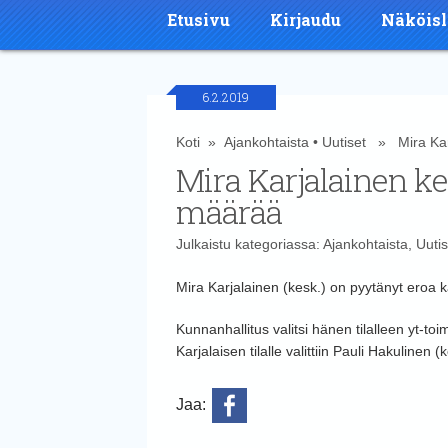
Etusivu
Kirjaudu
Näköisl
6.2.2019
Koti
»
Ajankohtaista
•
Uutiset
» Mira Karj
Mira Karjalainen k
määrää
Julkaistu kategoriassa:
Ajankohtaista
,
Uutis
Mira Karjalainen (kesk.) on pyytänyt eroa 
Kunnanhallitus valitsi hänen tilalleen yt-t
Karjalaisen tilalle valittiin Pauli Hakulinen
Jaa: