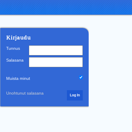
Kirjaudu
Tunnus
Salasana
Muista minut
Unohtunut salasana