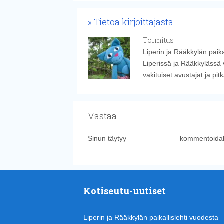
Tietoa kirjoittajasta
Toimitus
Liperin ja Rääkkylän paika
Liperissä ja Rääkkylässä 
vakituiset avustajat ja pi
Vastaa
Sinun täytyy
kirjautua sisään
kommentoidak
Kotiseutu-uutiset
Liperin ja Rääkkylän paikallislehti vuodesta