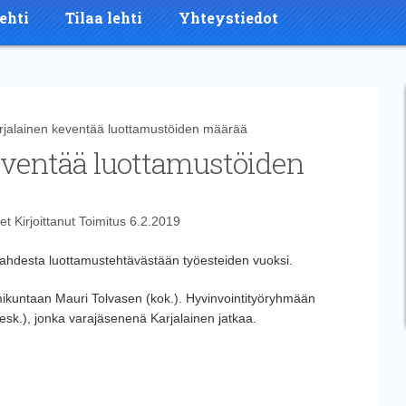
ehti
Tilaa lehti
Yhteystiedot
alainen keventää luottamustöiden määrää
eventää luottamustöiden
et
Kirjoittanut
Toimitus
6.2.2019
kahdesta luottamustehtävästään työesteiden vuoksi.
oimikuntaan Mauri Tolvasen (kok.). Hyvinvointityöryhmään
 (kesk.), jonka varajäsenenä Karjalainen jatkaa.