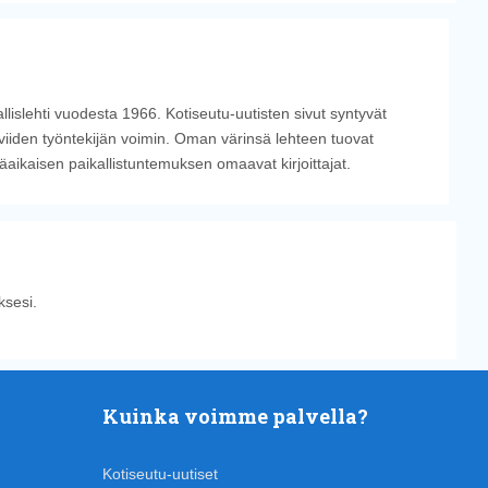
llislehti vuodesta 1966. Kotiseutu-uutisten sivut syntyvät
viiden työntekijän voimin. Oman värinsä lehteen tuovat
tkäaikaisen paikallistuntemuksen omaavat kirjoittajat.
sesi.
Kuinka voimme palvella?
Kotiseutu-uutiset