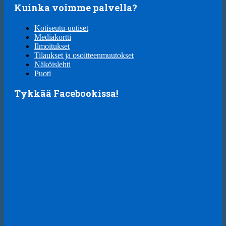
Kuinka voimme palvella?
Kotiseutu-uutiset
Mediakortti
Ilmoitukset
Tilaukset ja osoitteenmuutokset
Näköislehti
Puoti
Tykkää Facebookissa!