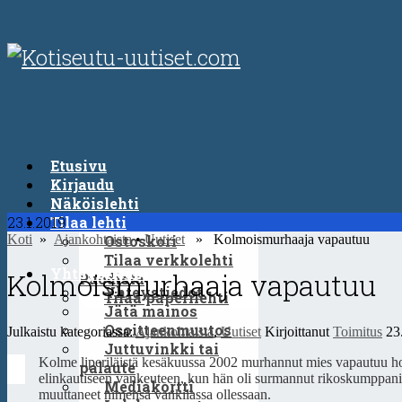
Etusivu
Kirjaudu
Näköislehti
23.1.2019
Tilaa lehti
Koti
»
Ajankohtaista
Ostoskori
•
Uutiset
» Kolmoismurhaaja vapautuu
Tilaa verkkolehti
Yhteystiedot
Kolmoismurhaaja vapautuu
Puodista
Yhteystiedot
Tilaa paperilehti
Jätä mainos
Osoitteenmuutos
Julkaistu kategoriassa:
Ajankohtaista
,
Uutiset
Kirjoittanut
Toimitus
23
Juttuvinkki tai
Kolme liperiläistä kesäkuussa 2002 murhannut mies vapautuu ho
palaute
elinkautiseen vankeuteen, kun hän oli surmannut rikoskumppan
Mediakortti
muuttaneet nimensä vankilassa ollessaan.