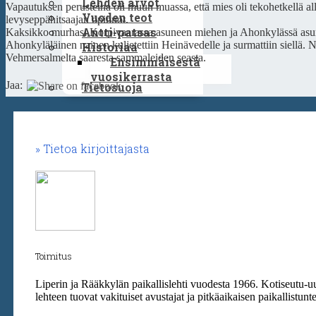
Lehden arvot
Vapautuksen perusteina oli muun muassa, että mies oli tekohetkellä alle
Vuoden teot
levyseppähitsaajan opinnot.
Antti-patsas
Kaksikko murhasi Korpivaarassa asuneen miehen ja Ahonkylässä asunee
Ahonkyläläinen nainen kuljetettiin Heinävedelle ja surmattiin siellä
Historiaa
Vehmersalmelta saaresta sammaleiden seasta.
Ensimmäisestä
vuosikerrasta
Jaa:
Tietosuoja
Tietoa kirjoittajasta
Toimitus
Liperin ja Rääkkylän paikallislehti vuodesta 1966. Kotiseutu-u
lehteen tuovat vakituiset avustajat ja pitkäaikaisen paikallistun