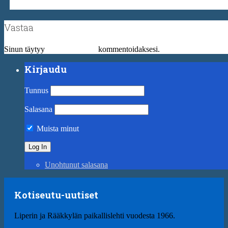
Vastaa
Sinun täytyy
kirjautua sisään
kommentoidaksesi.
Kirjaudu
Tunnus
Salasana
Muista minut
Unohtunut salasana
Kotiseutu-uutiset
Liperin ja Rääkkylän paikallislehti vuodesta 1966.