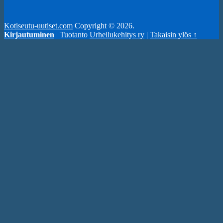
Kotiseutu-uutiset.com
Copyright © 2026.
Kirjautuminen
| Tuotanto
Urheilukehitys ry
|
Takaisin ylös ↑