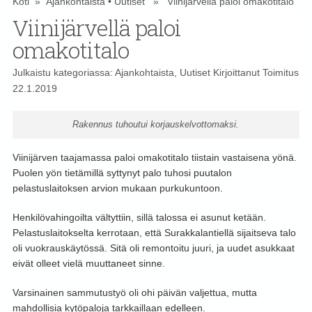
Koti
»
Ajankohtaista
•
Uutiset
» Viinijärvellä paloi omakotitalo
Viinijärvellä paloi
omakotitalo
Julkaistu kategoriassa:
Ajankohtaista
,
Uutiset
Kirjoittanut
Toimitus
22.1.2019
Rakennus tuhoutui korjauskelvottomaksi.
Viinijärven taajamassa paloi omakotitalo tiistain vastaisena yönä.
Puolen yön tietämillä syttynyt palo tuhosi puutalon
pelastuslaitoksen arvion mukaan purkukuntoon.
Henkilövahingoilta vältyttiin, sillä talossa ei asunut ketään.
Pelastuslaitokselta kerrotaan, että Surakkalantiellä sijaitseva talo
oli vuokrauskäytössä. Sitä oli remontoitu juuri, ja uudet asukkaat
eivät olleet vielä muuttaneet sinne.
Varsinainen sammutustyö oli ohi päivän valjettua, mutta
mahdollisia kytöpaloja tarkkaillaan edelleen.