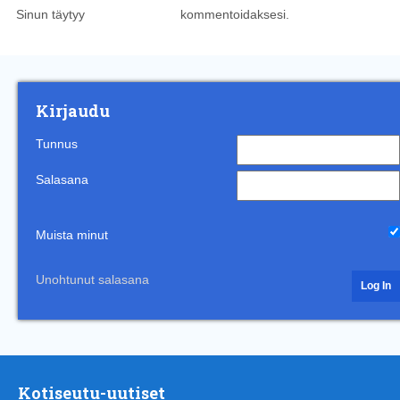
Sinun täytyy
kirjautua sisään
kommentoidaksesi.
Kirjaudu
Tunnus
Salasana
Muista minut
Unohtunut salasana
Kotiseutu-uutiset