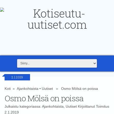
2.1.2019
Koti
»
Ajankohtaista
•
Uutiset
» Osmo Mölsä on poissa
Osmo Mölsä on poissa
Julkaistu kategoriassa:
Ajankohtaista
,
Uutiset
Kirjoittanut
Toimitus
2.1.2019