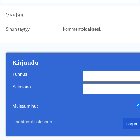
Vastaa
Sinun täytyy
kirjautua sisään
kommentoidaksesi.
Kirjaudu
Tunnus
Salasana
Muista minut
Unohtunut salasana