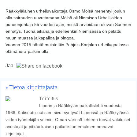
Rääkkyläläinen urheiluvaikuttaja Osmo Mölsä menehtyi joulun
alla sairauden uuvuttamana.
Mölsä oli Niemisen Urheilijoiden
puheenjohtaja 55 vuoden ajan, minkä arvioidaan olevan Suomen
ennätys. Tuona aikana ja edelleenkin Niemisessä on pelattu
muun muassa jalkapalloa ja bingoa.
Vuonna 2015 häntä muistettiin Pohjois-Karjalan urheilugaalassa
elämänura-palkinnolla.
Jaa:
Tietoa kirjoittajasta
Toimitus
Liperin ja Rääkkylän paikallislehti vuodesta
1966. Kotiseutu-uutisten sivut syntyvät Liperissä ja Rääkkylässä
viiden työntekijän voimin. Oman värinsä lehteen tuovat vakituiset
avustajat ja pitkäaikaisen paikallistuntemuksen omaavat
kirjoittajat.