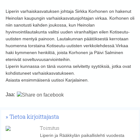
Liperin varhaiskasvatuksen johtaja Sirkka Korhonen on hakenut
Heinolan kaupungin varhaiskasvatusjohtajan virkaa. Korhonen oli
niin sanotusti kahden joukossa, kun Heinolan
hyvinvointilautakunta valitsi uuden viranhaltijan eilen Kotiseutu-
uutisten mentyä painoon. Lautakunnan päätöksestä kerrotaan
huomenna torstaina Kotiseutu-uutisten verkkolehdessä.
Virkaa
haki kymmenen henkilöä, joista Korhonen ja Päivi Salminen
etenivät soveltuvuusarviointeihin.
Liperin kunnassa on tänä vuonna selvitetty syytöksiä, jotka ovat
kohdistuneet varhaiskasvatukseen.
Asiasta ensimmäisenä uutisoi Karjalainen.
Jaa:
Tietoa kirjoittajasta
Toimitus
Liperin ja Rääkkylän paikallislehti vuodesta