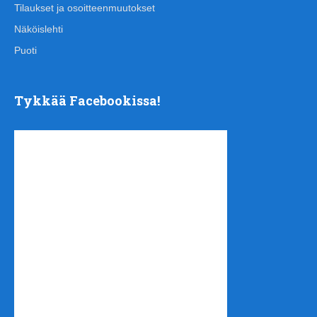
Tilaukset ja osoitteenmuutokset
Näköislehti
Puoti
Tykkää Facebookissa!