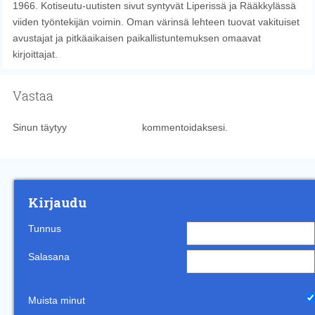
1966. Kotiseutu-uutisten sivut syntyvät Liperissä ja Rääkkylässä
viiden työntekijän voimin. Oman värinsä lehteen tuovat vakituiset
avustajat ja pitkäaikaisen paikallistuntemuksen omaavat
kirjoittajat.
Vastaa
Sinun täytyy
kirjautua sisään
kommentoidaksesi.
Kirjaudu
Tunnus
Salasana
Muista minut