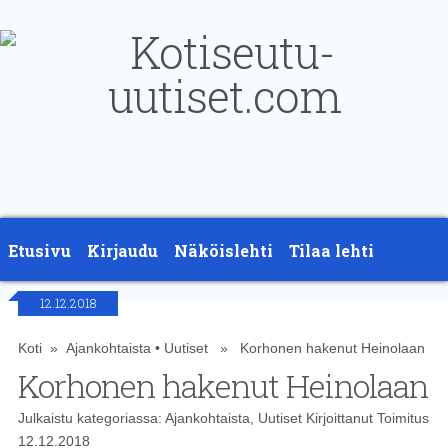
Etusivu
Kirjaudu
Näköislehti
Tilaa lehti
12.12.2018
Yhteystiedot
Koti
»
Ajankohtaista
•
Uutiset
» Korhonen hakenut Heinolaan
Korhonen hakenut Heinolaan
Julkaistu kategoriassa:
Ajankohtaista
,
Uutiset
Kirjoittanut
Toimitus
12.12.2018