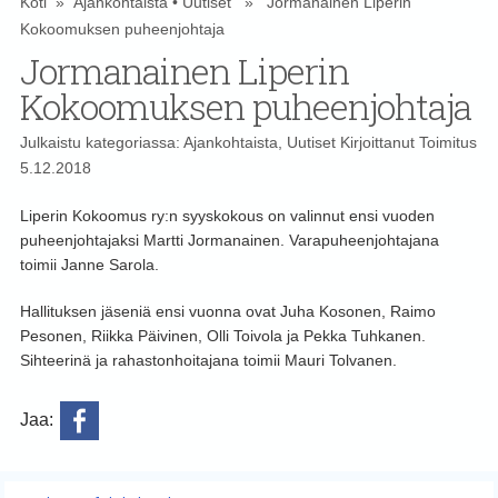
Koti
»
Ajankohtaista
•
Uutiset
» Jormanainen Liperin
Kokoomuksen puheenjohtaja
Jormanainen Liperin
Kokoomuksen puheenjohtaja
Julkaistu kategoriassa:
Ajankohtaista
,
Uutiset
Kirjoittanut
Toimitus
5.12.2018
Liperin Kokoomus ry:n syyskokous on valinnut ensi vuoden
puheenjohtajaksi Martti Jormanainen. Varapuheenjohtajana
toimii Janne Sarola.
Hallituksen jäseniä ensi vuonna ovat Juha Kosonen, Raimo
Pesonen, Riikka Päivinen, Olli Toivola ja Pekka Tuhkanen.
Sihteerinä ja rahastonhoitajana toimii Mauri Tolvanen.
Jaa: