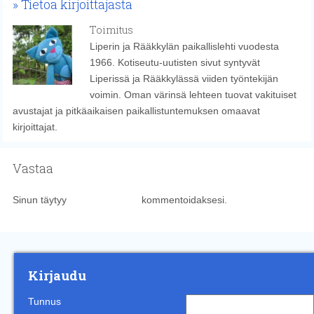
Tietoa kirjoittajasta
Toimitus
Liperin ja Rääkkylän paikallislehti vuodesta
1966. Kotiseutu-uutisten sivut syntyvät
Liperissä ja Rääkkylässä viiden työntekijän
voimin. Oman värinsä lehteen tuovat vakituiset
avustajat ja pitkäaikaisen paikallistuntemuksen omaavat
kirjoittajat.
Vastaa
Sinun täytyy
kirjautua sisään
kommentoidaksesi.
Kirjaudu
Tunnus