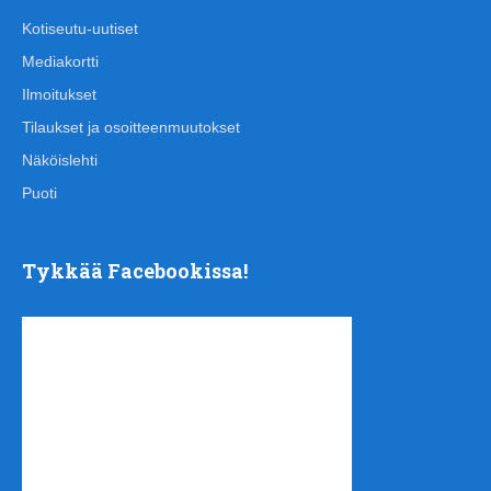
Kotiseutu-uutiset
Mediakortti
Ilmoitukset
Tilaukset ja osoitteenmuutokset
Näköislehti
Puoti
Tykkää Facebookissa!