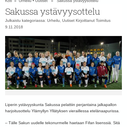
Koti
»
Urheilu
•
Uutiset
» Sakussa ystävyysottelu
Sakussa ystävyysottelu
Julkaistu kategoriassa:
Urheilu
,
Uutiset
Kirjoittanut
Toimitus
9.11.2018
Liperin ystävyyskunta Sakussa pelattiin perjantaina jalkapallon
harjoitusottelu Ylämyllyn Yllätyksen vieraillessa etelänaapurissa.
– Tälle Sakun uudelle tekonurmelle haetaan Fifan lisenssiä. Sitä