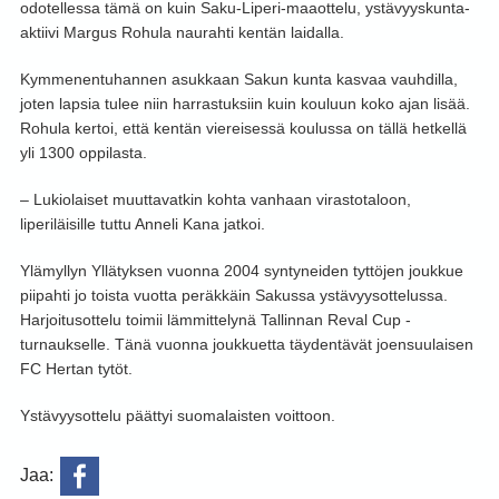
odotellessa tämä on kuin Saku-Liperi-maaottelu, ystävyyskunta-
aktiivi Margus Rohula naurahti kentän laidalla.
Kymmenentuhannen asukkaan Sakun kunta kasvaa vauhdilla,
joten lapsia tulee niin harrastuksiin kuin kouluun koko ajan lisää.
Rohula kertoi, että kentän viereisessä koulussa on tällä hetkellä
yli 1300 oppilasta.
– Lukiolaiset muuttavatkin kohta vanhaan virastotaloon,
liperiläisille tuttu Anneli Kana jatkoi.
Ylämyllyn Yllätyksen vuonna 2004 syntyneiden tyttöjen joukkue
piipahti jo toista vuotta peräkkäin Sakussa ystävyysottelussa.
Harjoitusottelu toimii lämmittelynä Tallinnan Reval Cup -
turnaukselle. Tänä vuonna joukkuetta täydentävät joensuulaisen
FC Hertan tytöt.
Ystävyysottelu päättyi suomalaisten voittoon.
Jaa: