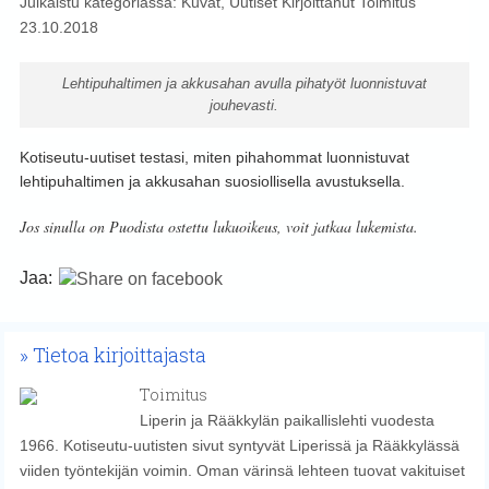
Julkaistu kategoriassa:
Kuvat
,
Uutiset
Kirjoittanut
Toimitus
23.10.2018
Lehtipuhaltimen ja akkusahan avulla pihatyöt luonnistuvat
jouhevasti.
Kotiseutu-uutiset testasi, miten pihahommat luonnistuvat
lehtipuhaltimen ja akkusahan suosiollisella avustuksella.
Jos sinulla on Puodista ostettu lukuoikeus, voit jatkaa lukemista.
Jaa:
Tietoa kirjoittajasta
Toimitus
Liperin ja Rääkkylän paikallislehti vuodesta
1966. Kotiseutu-uutisten sivut syntyvät Liperissä ja Rääkkylässä
viiden työntekijän voimin. Oman värinsä lehteen tuovat vakituiset