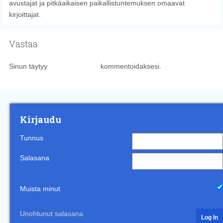
avustajat ja pitkäaikaisen paikallistuntemuksen omaavat
kirjoittajat.
Vastaa
Sinun täytyy
kirjautua sisään
kommentoidaksesi.
Kirjaudu
Tunnus
Salasana
Muista minut
Unohtunut salasana