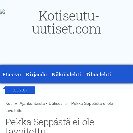
Etusivu
Kirjaudu
Näköislehti
Tilaa lehti
18.1.2017
Yhteystiedot
Koti
»
Ajankohtaista
•
Uutiset
» Pekka Seppästä ei ole
tavoitettu
Pekka Seppästä ei ole
tavoitettu