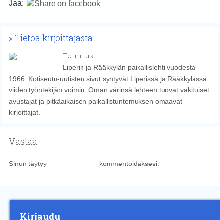
Jaa:
Tietoa kirjoittajasta
Toimitus
Liperin ja Rääkkylän paikallislehti vuodesta
1966. Kotiseutu-uutisten sivut syntyvät Liperissä ja Rääkkylässä
viiden työntekijän voimin. Oman värinsä lehteen tuovat vakituiset
avustajat ja pitkäaikaisen paikallistuntemuksen omaavat
kirjoittajat.
Vastaa
Sinun täytyy
kirjautua sisään
kommentoidaksesi.
Kirjaudu