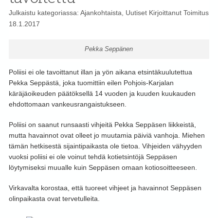
Julkaistu kategoriassa:
Ajankohtaista
,
Uutiset
Kirjoittanut
Toimitus
18.1.2017
Pekka Seppänen
Poliisi ei ole tavoittanut illan ja yön aikana etsintäkuulutettua
Pekka Seppästä, joka tuomittiin eilen Pohjois-Karjalan
käräjäoikeuden päätöksellä 14 vuoden ja kuuden kuukauden
ehdottomaan vankeusrangaistukseen.
Poliisi on saanut runsaasti vihjeitä Pekka Seppäsen liikkeistä,
mutta havainnot ovat olleet jo muutamia päiviä vanhoja. Miehen
tämän hetkisestä sijaintipaikasta ole tietoa. Vihjeiden vähyyden
vuoksi poliisi ei ole voinut tehdä kotietsintöjä Seppäsen
löytymiseksi muualle kuin Seppäsen omaan kotiosoitteeseen.
Virkavalta korostaa, että tuoreet vihjeet ja havainnot Seppäsen
olinpaikasta ovat tervetulleita.