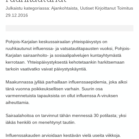
Julkaistu kategoriassa:
Ajankohtaista
,
Uutiset
Kirjoittanut
Toimitus
29.12.2016
Pohjois-Karjalan keskussairaalan yhteispäivystys on
ruuhkautunut influenssa- ja vatsatautitapausten vuoksi, Pohjois-
Karjalan sairaanhoito- ja sosiaalipalvelujen kuntayhtymästä
kerrotaan. Yhteispäivystyksestä kehotetaankin harkitsemaan
tarkoin vaativatko vaivat päivystyskäyntiä.
Maakunnassa jyllää parhaillaan influenssaepidemia, joka alkoi
tänä vuonna poikkeuksellisen varhain. Suurin osa
varmennetuista tapauksista on ollut influenssa A-viruksen
aiheuttamia.
Sairaalahoitoa on tarvinnut tähän mennessä 30 potilasta; yksi
iäkäs henkilö on menehtynyt tautiin.
Influenssakauden arvioidaan kestävän vielä useita viikkoja.