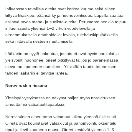
Influenssan tavallisia oireita ovat korkea kuume sekä siihen
liittyvä lihaskipu, päänsärky ja huonovointisuus. Lapsilla saattaa
esiintyä myös maha- ja suolisto-oireita. Perusterve henkilö toipuu
influenssasta yleensä 1─2 viikon vuodelevolla ja
oireenmukaisella omahoidolla: levolla, tulehduskipulääkkeillä
sekä riittävällä nesteen nauttimisella.
Lääkäriin on syytä hakeutua, jos oireet ovat hyvin hankalat ja
yleisvointi huononee, oireet pitkittyvät tai jos jo paranemassa
oleva tauti pahenee uudelleen. Yksistään taudin toteamisen
tähden lääkäriin ei tarvitse lähteä.
Noroviruskin riesana
Yhteispäivystyksessä on näkynyt paljon myös noroviruksen
aiheuttamia vatsatautitapauksia.
Noroviruksen aiheuttama vatsatauti alkaa yleensä äkillisesti.
Oireita ovat kouristavat vatsakivut ja pahoinvointi, oksentelu,
ripuli ja lievä kuumeen nousu. Oireet kestävät yleensä 1–3