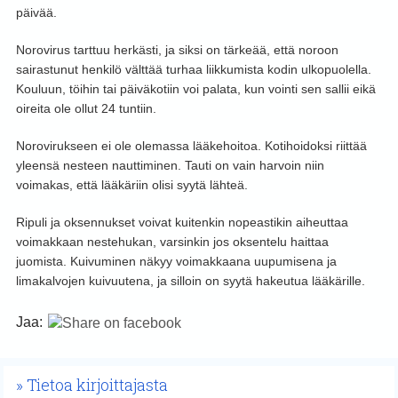
päivää.
Norovirus tarttuu herkästi, ja siksi on tärkeää, että noroon
sairastunut henkilö välttää turhaa liikkumista kodin ulkopuolella.
Kouluun, töihin tai päiväkotiin voi palata, kun vointi sen sallii eikä
oireita ole ollut 24 tuntiin.
Norovirukseen ei ole olemassa lääkehoitoa. Kotihoidoksi riittää
yleensä nesteen nauttiminen. Tauti on vain harvoin niin
voimakas, että lääkäriin olisi syytä lähteä.
Ripuli ja oksennukset voivat kuitenkin nopeastikin aiheuttaa
voimakkaan nestehukan, varsinkin jos oksentelu haittaa
juomista. Kuivuminen näkyy voimakkaana uupumisena ja
limakalvojen kuivuutena, ja silloin on syytä hakeutua lääkärille.
Jaa:
Tietoa kirjoittajasta