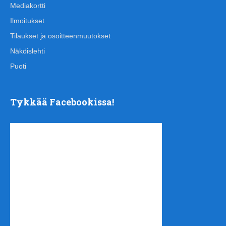
Mediakortti
Ilmoitukset
Tilaukset ja osoitteenmuutokset
Näköislehti
Puoti
Tykkää Facebookissa!