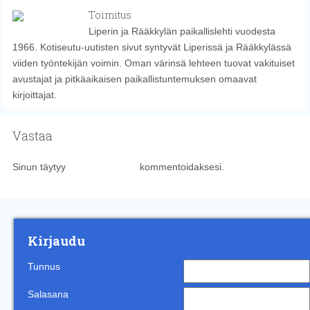
Toimitus
Liperin ja Rääkkylän paikallislehti vuodesta
1966. Kotiseutu-uutisten sivut syntyvät Liperissä ja Rääkkylässä
viiden työntekijän voimin. Oman värinsä lehteen tuovat vakituiset
avustajat ja pitkäaikaisen paikallistuntemuksen omaavat
kirjoittajat.
Vastaa
Sinun täytyy
kirjautua sisään
kommentoidaksesi.
Kirjaudu
Tunnus
Salasana