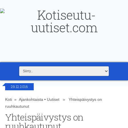
29.12.2016
Koti
»
Ajankohtaista
•
Uutiset
» Yhteispäivystys on
ruuhkautunut
Yhteispäivystys on
ruuhkautunut