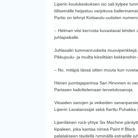
Liperin koulukeskuksen iso sali kylpee tunn
tiiliseinälle heijastuu varjokuva ballerinama
Partio on tehnyt Kotiseutu-uutisten numeroi
– Helman viisi kerrosta kuvastavat lehden vi
juhlapaikalle.
Juhlasalin tummanruskeita muovipenkkejä kan
Pikkujoulu- ja muilta kiireiltään kekkereihi
– No, mitäpä tässä sitten muuta kun ruveta
Hänen juontajaparinsa Sari Hirvonen ei vas
Partasen kailottelemaan tervetulosanoja.
Viisaiden sanojen ja veikeiden sananparsi
Liperin Lavatanssijat sekä Kerttu Puhakka 
Liperiläinen rock-yhtye Six Machine päräyt
kipaleen, joka kantaa nimeä Paint It Black. 
palatakseen täydellä ryminällä estradille ju