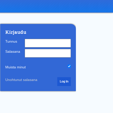
Kirjaudu
Tunnus
Salasana
Muista minut
Unohtunut salasana