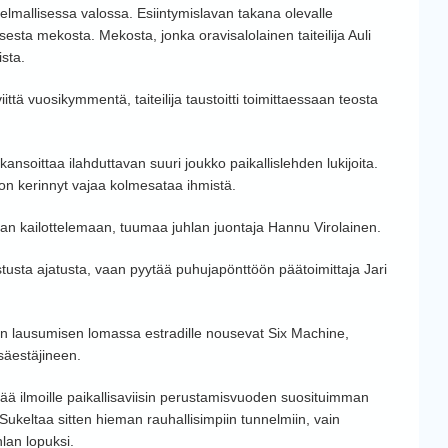
elmallisessa valossa. Esiintymislavan takana olevalle
isesta mekosta. Mekosta, jonka oravisalolainen taiteilija Auli
sta.
ittä vuosikymmentä, taiteilija taustoitti toimittaessaan teosta
soittaa ilahduttavan suuri joukko paikallislehden lukijoita.
n on kerinnyt vajaa kolmesataa ihmistä.
an kailottelemaan, tuumaa juhlan juontaja Hannu Virolainen.
tusta ajatusta, vaan pyytää puhujapönttöön päätoimittaja Jari
en lausumisen lomassa estradille nousevat Six Machine,
säestäjineen.
tää ilmoille paikallisaviisin perustamisvuoden suosituimman
Sukeltaa sitten hieman rauhallisimpiin tunnelmiin, vain
hlan lopuksi.