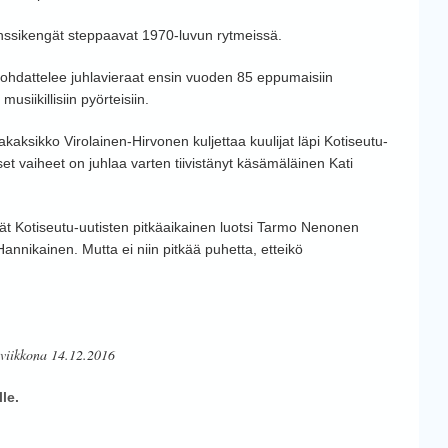
anssikengät steppaavat 1970-luvun rytmeissä.
johdattelee juhlavieraat ensin vuoden 85 eppumaisiin
usiikillisiin pyörteisiin.
akaksikko Virolainen-Hirvonen kuljettaa kuulijat läpi Kotiseutu-
set vaiheet on juhlaa varten tiivistänyt käsämäläinen Kati
vät Kotiseutu-uutisten pitkäaikainen luotsi Tarmo Nenonen
annikainen. Mutta ei niin pitkää puhetta, etteikö
.
kiviikkona 14.12.2016
le.