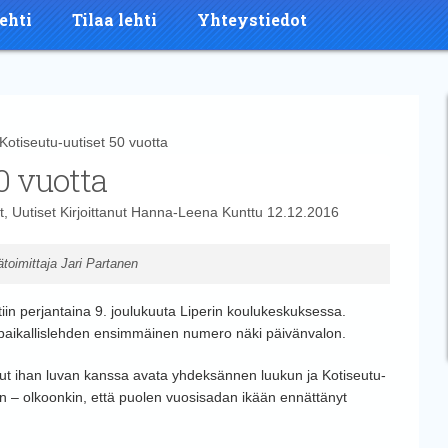
ehti
Tilaa lehti
Yhteystiedot
tiseutu-uutiset 50 vuotta
0 vuotta
t
,
Uutiset
Kirjoittanut
Hanna-Leena Kunttu
12.12.2016
toimittaja Jari Partanen
ittiin perjantaina 9. joulukuuta Liperin koulukeskuksessa.
un paikallislehden ensimmäinen numero näki päivänvalon.
anut ihan luvan kanssa avata yhdeksännen luukun ja Kotiseutu-
 on – olkoonkin, että puolen vuosisadan ikään ennättänyt