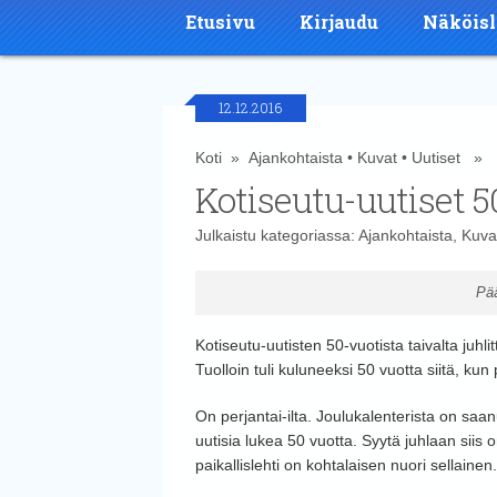
Etusivu
Kirjaudu
Näköisl
12.12.2016
Koti
»
Ajankohtaista
•
Kuvat
•
Uutiset
» Ko
Kotiseutu-uutiset 5
Julkaistu kategoriassa:
Ajankohtaista
,
Kuva
Pää
Kotiseutu-uutisten 50-vuotista taivalta juhl
Tuolloin tuli kuluneeksi 50 vuotta siitä, k
On perjantai-ilta. Joulukalenterista on sa
uutisia lukea 50 vuotta. Syytä juhlaan siis
paikallislehti on kohtalaisen nuori sellainen.