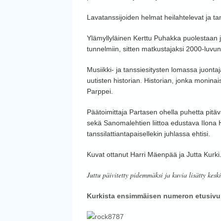
Lavatanssijoiden helmat heilahtelevat ja t
Ylämyllyläinen Kerttu Puhakka puolestaan 
tunnelmiin, sitten matkustajaksi 2000-luvun m
Musiikki- ja tanssiesitysten lomassa juontaj
uutisten historian. Historian, jonka moninai
Parppei.
Päätoimittaja Partasen ohella puhetta pitä
sekä Sanomalehtien liittoa edustava Ilona H
tanssilattiantapaisellekin juhlassa ehtisi.
Kuvat ottanut Harri Mäenpää ja Jutta Kurki
Juttu päivitetty pidemmäksi ja kuvia lisätty kes
Kurkista ensimmäisen numeron etusivul