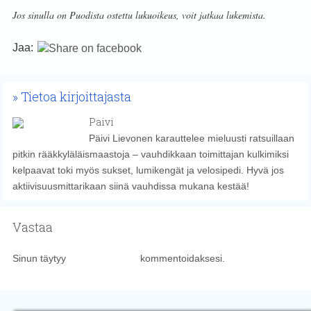
Jos sinulla on Puodista ostettu lukuoikeus, voit jatkaa lukemista.
Jaa:
Tietoa kirjoittajasta
Paivi
Päivi Lievonen karauttelee mieluusti ratsuillaan
pitkin rääkkyläläismaastoja – vauhdikkaan toimittajan kulkimiksi
kelpaavat toki myös sukset, lumikengät ja velosipedi. Hyvä jos
aktiivisuusmittarikaan siinä vauhdissa mukana kestää!
Vastaa
Sinun täytyy
kirjautua sisään
kommentoidaksesi.