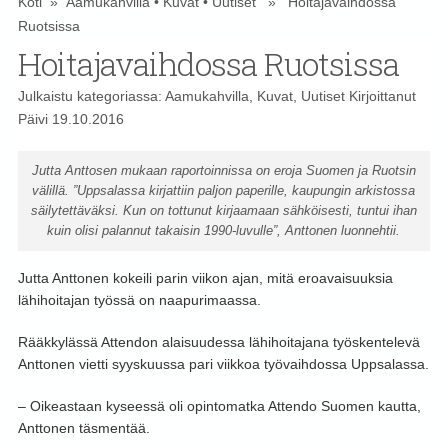
Koti
»
Aamukahvilla
•
Kuvat
•
Uutiset
» Hoitajavaihdossa
Ruotsissa
Hoitajavaihdossa Ruotsissa
Julkaistu kategoriassa:
Aamukahvilla
,
Kuvat
,
Uutiset
Kirjoittanut
Päivi
19.10.2016
Jutta Anttosen mukaan raportoinnissa on eroja Suomen ja Ruotsin
välillä. ”Uppsalassa kirjattiin paljon paperille, kaupungin arkistossa
säilytettäväksi. Kun on tottunut kirjaamaan sähköisesti, tuntui ihan
kuin olisi palannut takaisin 1990-luvulle”, Anttonen luonnehtii.
Jutta Anttonen kokeili parin viikon ajan, mitä eroavaisuuksia
lähihoitajan työssä on naapurimaassa.
Rääkkylässä Attendon alaisuudessa lähihoitajana työskentelevä
Anttonen vietti syyskuussa pari viikkoa työvaihdossa Uppsalassa.
– Oikeastaan kyseessä oli opintomatka Attendo Suomen kautta,
Anttonen täsmentää.