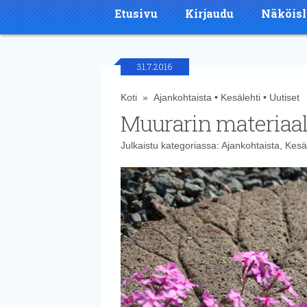
Etusivu
Kirjaudu
Näköisl
31.7.2016
Koti
»
Ajankohtaista
•
Kesälehti
•
Uutiset
»
Muurarin materiaal
Julkaistu kategoriassa:
Ajankohtaista
,
Kesä