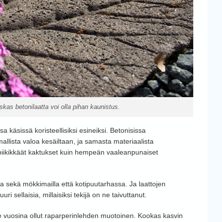
skas betonilaatta voi olla pihan kaunistus.
 käsissä koristeellisiksi esineiksi. Betonisissa
mallista valoa kesäiltaan, ja samasta materiaalista
 piikikkäät kaktukset kuin hempeän vaaleanpunaiset
ella sekä mökkimailla että kotipuutarhassa.
Ja laattojen
ri sellaisia, millaisiksi tekijä on ne taivuttanut.
ime vuosina ollut raparperinlehden muotoinen. Kookas kasvin