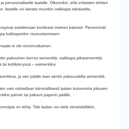
 persoonalliselle laatalle. Olkoonkin, että erilaisten lehtien
: laatalle voi lainata muodon vaikkapa takiaiselta,
.
le sopivat astelemaan kookkaat miehen kalossit. Pienemmät
kkapa kukkapenkin reunustamiseen.
riaate ei ole monimutkainen:
entin paksuinen kerros sementtiä, vaikkapa pikasementtiä.
tai kottikärryssä – esimerkiksi.
verkkoa, ja sen päälle taas sentin paksuudelta sementtiä.
ten vain odotellaan kärsivällisesti laatan kuivumista jokusen
rkiksi pahvin tai paksun paperin päällä.
idonnäyte on tehty. Toki laatan voi vielä viimeistelläkin,