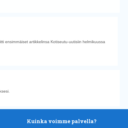
tti ensimmäiset artikkelinsa Kotiseutu-uutisiin helmikuussa
sesi.
Kuinka voimme palvella?