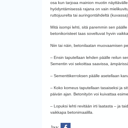
osa kun tarjoaa mainion muotin näyttävälle ja
hyödyntämisessä rajana on vain mielikuvitus
ruttojuurelta tai auringontähdeltä (kuvassa)
Mitä isompi lehti, sitä paremmin sen pääl
betonikoristeet taas soveltuvat hyvin vai
Niin tai näin, betonilaatan muovaamisen pe
– Ensin taputellaan lehden päälle reilun s
Sementin voi sekoittaa saavissa, ämpärissä 
– Sementtikerroksen päälle asetellaan kana
– Koko komeus taputellaan tasaiseksi ja sit
päivän ajan. Betonityön voi kuivattaa esime
– Lopuksi lehti revitään irti laatasta – ja ta
vaikkapa betonimaalilla.
Jaa: