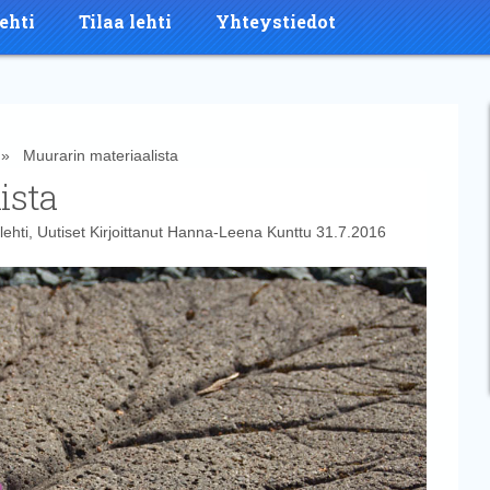
ehti
Tilaa lehti
Yhteystiedot
 Muurarin materiaalista
ista
lehti
,
Uutiset
Kirjoittanut
Hanna-Leena Kunttu
31.7.2016