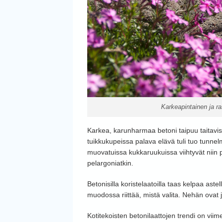
Karkeapintainen ja ra
Karkea, karunharmaa betoni taipuu taitavissa
tuikkukupeissa palava elävä tuli tuo tunnel
muovatuissa kukkaruukuissa viihtyvät niin
pelargoniatkin.
Betonisilla koristelaatoilla taas kelpaa ast
muodossa riittää, mistä valita. Nehän ovat juu
Kotitekoisten betonilaattojen trendi on vi