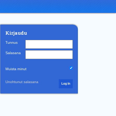
Kirjaudu
Tunnus
Salasana
Muista minut
Unohtunut salasana