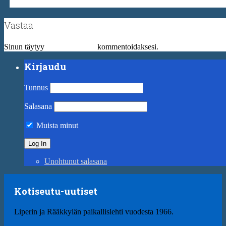
Vastaa
Sinun täytyy
kirjautua sisään
kommentoidaksesi.
Kirjaudu
Tunnus
Salasana
Muista minut
Unohtunut salasana
Kotiseutu-uutiset
Liperin ja Rääkkylän paikallislehti vuodesta 1966.