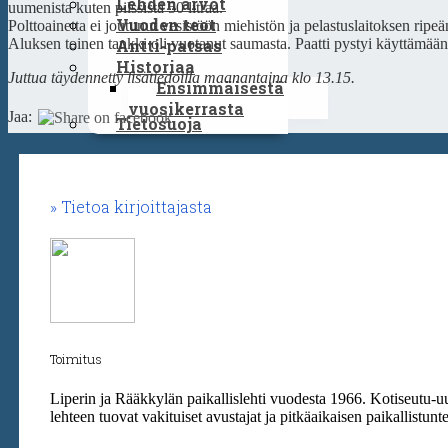
Lehden arvot
uumenista kuten pilssistä 50 litraa.
Vuoden teot
Polttoainetta ei joutunut vesistöön miehistön ja pelastuslaitoksen ripe
Antti-patsas
Aluksen toinen tankki oli vuotanut saumasta. Paatti pystyi käyttämään
Historiaa
Juttua täydennetty lisätiedoilla maanantaina klo 13.15.
Ensimmäisestä
vuosikerrasta
Jaa:
Tietosuoja
Tietoa kirjoittajasta
Toimitus
Liperin ja Rääkkylän paikallislehti vuodesta 1966. Kotiseutu-u
lehteen tuovat vakituiset avustajat ja pitkäaikaisen paikallistun