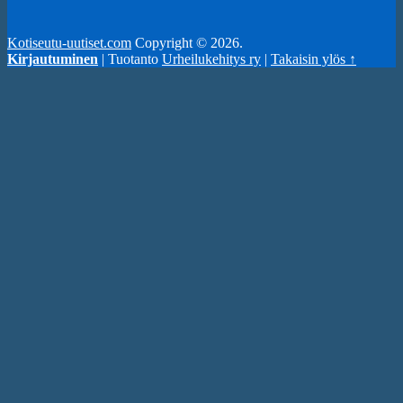
Kotiseutu-uutiset.com
Copyright © 2026.
Kirjautuminen
| Tuotanto
Urheilukehitys ry
|
Takaisin ylös ↑