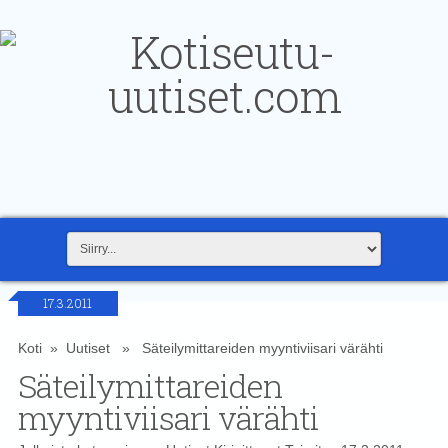
17.3.2011
Koti
»
Uutiset
» Säteilymittareiden myyntiviisari värähti
Säteilymittareiden
myyntiviisari värähti