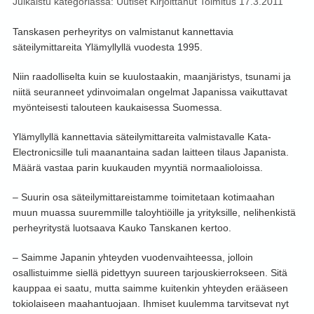
Julkaistu kategoriassa:
Uutiset
Kirjoittanut
Toimitus
17.3.2011
Tanskasen perheyritys on valmistanut kannettavia
säteilymittareita Ylämyllyllä vuodesta 1995.
Niin raadolliselta kuin se kuulostaakin, maanjäristys, tsunami ja
niitä seuranneet ydinvoimalan ongelmat Japanissa vaikuttavat
myönteisesti talouteen kaukaisessa Suomessa.
Ylämyllyllä kannettavia säteilymittareita valmistavalle Kata-
Electronicsille tuli maanantaina sadan laitteen tilaus Japanista.
Määrä vastaa parin kuukauden myyntiä normaalioloissa.
– Suurin osa säteilymittareistamme toimitetaan kotimaahan
muun muassa suuremmille taloyhtiöille ja yrityksille, nelihenkistä
perheyritystä luotsaava Kauko Tanskanen kertoo.
– Saimme Japanin yhteyden vuodenvaihteessa, jolloin
osallistuimme siellä pidettyyn suureen tarjouskierrokseen. Sitä
kauppaa ei saatu, mutta saimme kuitenkin yhteyden erääseen
tokiolaiseen maahantuojaan. Ihmiset kuulemma tarvitsevat nyt