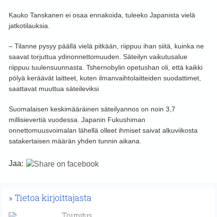
Kauko Tanskanen ei osaa ennakoida, tuleeko Japanista vielä
jatkotilauksia.
– Tilanne pysyy päällä vielä pitkään, riippuu ihan siitä, kuinka ne
saavat torjuttua ydinonnettomuuden. Säteilyn vaikutusalue
riippuu tuulensuunnasta. Tshernobylin opetushan oli, että kaikki
pölyä keräävät laitteet, kuten ilmanvaihtolaitteiden suodattimet,
saattavat muuttua säteileviksi
Suomalaisen keskimääräinen säteilyannos on noin 3,7
millisievertiä vuodessa. Japanin Fukushiman
onnettomuusvoimalan lähellä olleet ihmiset saivat alkuviikosta
satakertaisen määrän yhden tunnin aikana.
Jaa:
Tietoa kirjoittajasta
Toimitus