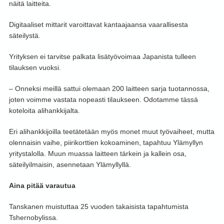
näitä laitteita.
Digitaaliset mittarit varoittavat kantaajaansa vaarallisesta
säteilystä.
Yrityksen ei tarvitse palkata lisätyövoimaa Japanista tulleen
tilauksen vuoksi.
– Onneksi meillä sattui olemaan 200 laitteen sarja tuotannossa,
joten voimme vastata nopeasti tilaukseen. Odotamme tässä
koteloita alihankkijalta.
Eri alihankkijoilla teetätetään myös monet muut työvaiheet, mutta
olennaisin vaihe, piirikorttien kokoaminen, tapahtuu Ylämyllyn
yritystalolla. Muun muassa laitteen tärkein ja kallein osa,
säteilyilmaisin, asennetaan Ylämyllyllä.
Aina pitää varautua
Tanskanen muistuttaa 25 vuoden takaisista tapahtumista
Tshernobylissa.