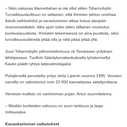
– Näin vakavaa tilannettahan ei ole ollut sitten Tshernobylin.
Turvallisuuskulttuuri on sellainen, että ihminen tahtoo unohtaa
ikävät vaihtoehdot ja varautuminen alkaa luisua alaspäin
viranomaisiltakin. Aika ajoin tulee sitten tällainen muistutus
kuolevaisuudesta. Ihmisten tekemisessä on aina puutteita, siksi
turvallisuusvälineitä pitää olla ja niitä pitää pitää yllä.
Juuri Tshernobylin ydinonnettomuus oli Tanskasen yrityksen
lähtöposaus. Tuolloin Säteilyturvakeskuksella työskennellyt
Kauko päätti ryhtyä laitevalmistajaksi.
Polvijärvellä perustettu yritys siirtyi Liperiin vuonna 1995. Vuosien
varrella on valmistunut noin 20 000 kannettavaa säteilymittaria.
Viimeisin mallisto on vanhimman pojan, Arton suunnitelema.
– Meidän tuotteiden vahvuus on suuri tarkkuus ja laaja
mittausalue.
Kauaskantoiset vaikutukset