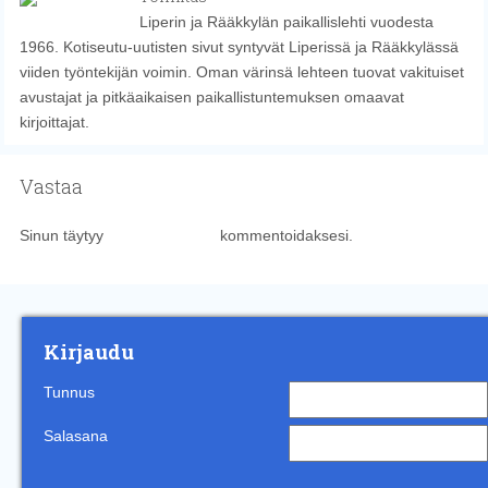
Liperin ja Rääkkylän paikallislehti vuodesta
1966. Kotiseutu-uutisten sivut syntyvät Liperissä ja Rääkkylässä
viiden työntekijän voimin. Oman värinsä lehteen tuovat vakituiset
avustajat ja pitkäaikaisen paikallistuntemuksen omaavat
kirjoittajat.
Vastaa
Sinun täytyy
kirjautua sisään
kommentoidaksesi.
Kirjaudu
Tunnus
Salasana