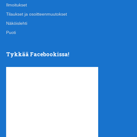
Ilmoitukset
Tilaukset ja osoitteenmuutokset
Näköislehti
Puoti
Tykkää Facebookissa!