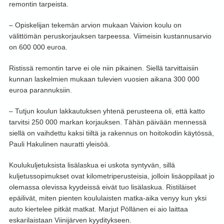
remontin tarpeista.
– Opiskelijan tekemän arvion mukaan Vaivion koulu on
välittömän peruskorjauksen tarpeessa. Viimeisin kustannusarvio
on 600 000 euroa.
Ristissä remontin tarve ei ole niin pikainen. Siellä tarvittaisiin
kunnan laskelmien mukaan tulevien vuosien aikana 300 000
euroa parannuksiin.
– Tutjun koulun lakkautuksen yhtenä perusteena oli, että katto
tarvitsi 250 000 markan korjauksen. Tähän päivään mennessä
siellä on vaihdettu kaksi tiiltä ja rakennus on hoitokodin käytössä,
Pauli Hakulinen nauratti yleisöä.
Koulukuljetuksista lisälaskua ei uskota syntyvän, sillä
kuljetussopimukset ovat kilometriperusteisia, jolloin lisäoppilaat jo
olemassa olevissa kyydeissä eivät tuo lisälaskua. Ristiläiset
epäilivät, miten pienten koululaisten matka-aika venyy kun yksi
auto kiertelee pitkät matkat. Marjut Pöllänen ei aio laittaa
eskarilaistaan Viinijärven kyyditykseen.