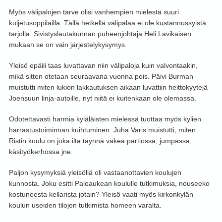
Myös välipalojen tarve olisi vanhempien mielestä suuri
kuljetusoppilailla. Tällä hetkellä välipalaa ei ole kustannussyistä
tarjolla. Sivistyslautakunnan puheenjohtaja Heli Lavikaisen
mukaan se on vain järjestelykysymys.
Yleisö epäili taas luvattavan niin välipaloja kuin valvontaakin,
mikä sitten otetaan seuraavana vuonna pois. Päivi Burman
muistutti miten lukion lakkautuksen aikaan luvattiin heittokyytejä
Joensuun linja-autoille, nyt niitä ei kuitenkaan ole olemassa.
Odotettavasti harmia kyläläisten mielessä tuottaa myös kylien
harrastustoiminnan kuihtuminen. Juha Varis muistutti, miten
Ristin koulu on joka ilta täynnä väkeä partiossa, jumpassa,
käsityökerhossa jne.
Paljon kysymyksiä yleisöllä oli vastaanottavien koulujen
kunnosta. Joku esitti Paloaukean koululle tutkimuksia, nouseeko
kostuneesta kellarista jotain? Yleisö vaati myös kirkonkylän
koulun useiden tilojen tutkimista homeen varalta.