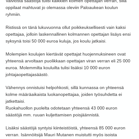
Vaiviosta säästöjä tulisi kaikkien kolmen opettajan verran, sillä
oppilaat mahtuvat jo olemassa oleviin Paloaukean koulun
ryhmiin.
Ristissä on tänä lukuvuonna ollut poikkeuksellisesti vain kaksi
opettajaa, jolloin laskennallinen kolmannen opettajan lisäys ensi
syksynä toisi 50 000 euroa kuluja, jos koulu jatkaisi.
Molempien koulujen kiertävät opettajat huojennuksineen ovat
yhteensä arvoltaan puolikkaan opettajan viran verran eli 25 000
euroa. Molemmilta kouluilta tulisi lisäksi 10 000 euron
johtajaopettajasäästö.
Vähennys onnistuisi helpohkosti, sillä kunnassa on yhteensä
kolme määräaikaista luokanopettajaa, joiden työsuhdetta ei
jatkettaisi.
Ruokahuollon puolelta odotetaan yhteensä 43 000 euron
säästöjä mm. ruuan kuljettamisen poisjäännistä.
Lisäksi säästöjä syntyisi kiinteistöistä, yhteensä 85 000 euron
verran. Isännöitsijä Mauri Mutanen muistutti myös isoista