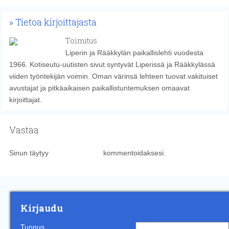
Tietoa kirjoittajasta
Toimitus
Liperin ja Rääkkylän paikallislehti vuodesta
1966. Kotiseutu-uutisten sivut syntyvät Liperissä ja Rääkkylässä
viiden työntekijän voimin. Oman värinsä lehteen tuovat vakituiset
avustajat ja pitkäaikaisen paikallistuntemuksen omaavat
kirjoittajat.
Vastaa
Sinun täytyy
kirjautua sisään
kommentoidaksesi.
Kirjaudu
Tunnus