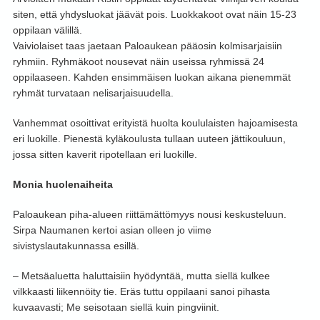
siten, että yhdysluokat jäävät pois. Luokkakoot ovat näin 15-23
oppilaan välillä.
Vaiviolaiset taas jaetaan Paloaukean pääosin kolmisarjaisiin
ryhmiin. Ryhmäkoot nousevat näin useissa ryhmissä 24
oppilaaseen. Kahden ensimmäisen luokan aikana pienemmät
ryhmät turvataan nelisarjaisuudella.
Vanhemmat osoittivat erityistä huolta koululaisten hajoamisesta
eri luokille. Pienestä kyläkoulusta tullaan uuteen jättikouluun,
jossa sitten kaverit ripotellaan eri luokille.
Monia huolenaiheita
Paloaukean piha-alueen riittämättömyys nousi keskusteluun.
Sirpa Naumanen kertoi asian olleen jo viime
sivistyslautakunnassa esillä.
– Metsäaluetta haluttaisiin hyödyntää, mutta siellä kulkee
vilkkaasti liikennöity tie. Eräs tuttu oppilaani sanoi pihasta
kuvaavasti; Me seisotaan siellä kuin pingviinit.