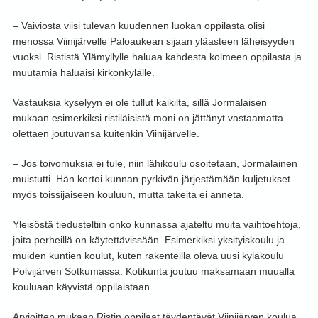
– Vaiviosta viisi tulevan kuudennen luokan oppilasta olisi
menossa Viinijärvelle Paloaukean sijaan yläasteen läheisyyden
vuoksi. Rististä Ylämyllylle haluaa kahdesta kolmeen oppilasta ja
muutamia haluaisi kirkonkylälle.
Vastauksia kyselyyn ei ole tullut kaikilta, sillä Jormalaisen
mukaan esimerkiksi ristiläisistä moni on jättänyt vastaamatta
olettaen joutuvansa kuitenkin Viinijärvelle.
– Jos toivomuksia ei tule, niin lähikoulu osoitetaan, Jormalainen
muistutti. Hän kertoi kunnan pyrkivän järjestämään kuljetukset
myös toissijaiseen kouluun, mutta takeita ei anneta.
Yleisöstä tiedusteltiin onko kunnassa ajateltu muita vaihtoehtoja,
joita perheillä on käytettävissään. Esimerkiksi yksityiskoulu ja
muiden kuntien koulut, kuten rakenteilla oleva uusi kyläkoulu
Polvijärven Sotkumassa. Kotikunta joutuu maksamaan muualla
kouluaan käyvistä oppilaistaan.
Arvioitten mukaan Ristin oppilaat täydentävät Viinijärven koulua