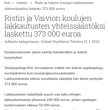
Koti
»
Uutiset
» Ristin ja Vaivion koulujen lakkautusten
yhteissäästöksi laskettu 373 000 euroa
Ristin ja Vaivion koulujen
lakkautusten yhteissäästöksi
laskettu 373 000 euroa
Julkaistu kategoriassa:
Uutiset
Kirjoittanut
Toimitus
21.1.2010
Koulukuulemisen yleisö esiintyi banderollein ja tiukoin
kysymyksin.
Sivistysjohtaja Arto Jormalainen esitteli niin tulevia oppilasjakoja,
eurolaskelmia kuin koulukuljetusmuutoksiakin.
Lakkautuksesta tulevia vuosittaisia säästöjä hän kertoi syntyvän
373 000 euroa.
Lakkautuksen säästöistä suurin osa tulisi virkojen
lakkauttamisesta yhteensä 245 000 euroa, yhden opettajan
kustannuksen ollessa 50 000 euroa.