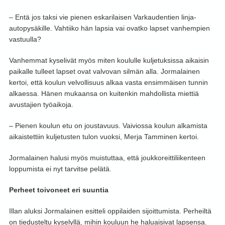
– Entä jos taksi vie pienen eskarilaisen Varkaudentien linja-
autopysäkille. Vahtiiko hän lapsia vai ovatko lapset vanhempien
vastuulla?
Vanhemmat kyselivät myös miten koululle kuljetuksissa aikaisin
paikalle tulleet lapset ovat valvovan silmän alla. Jormalainen
kertoi, että koulun velvollisuus alkaa vasta ensimmäisen tunnin
alkaessa. Hänen mukaansa on kuitenkin mahdollista miettiä
avustajien työaikoja.
– Pienen koulun etu on joustavuus. Vaiviossa koulun alkamista
aikaistettiin kuljetusten tulon vuoksi, Merja Tamminen kertoi.
Jormalainen halusi myös muistuttaa, että joukkoreittiliikenteen
loppumista ei nyt tarvitse pelätä.
Perheet toivoneet eri suuntia
Illan aluksi Jormalainen esitteli oppilaiden sijoittumista. Perheiltä
on tiedusteltu kyselyllä, mihin kouluun he haluaisivat lapsensa.