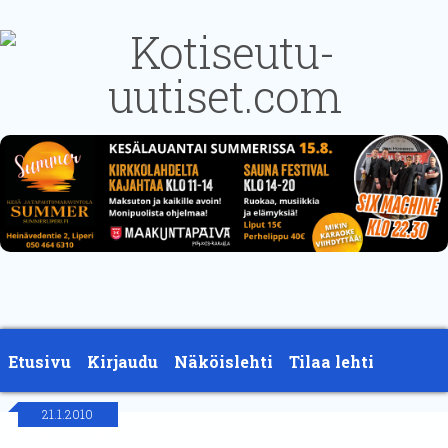
Etusivu
Kirjaudu
Näköislehti
Tilaa lehti
21.1.2010
Yhteystiedot