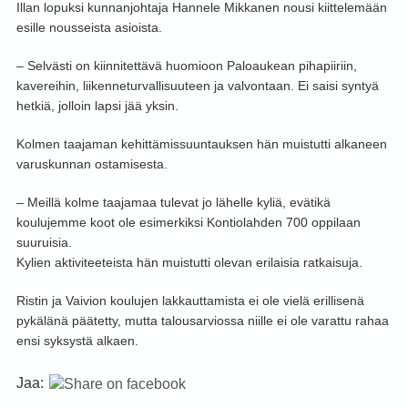
Illan lopuksi kunnanjohtaja Hannele Mikkanen nousi kiittelemään
esille nousseista asioista.
– Selvästi on kiinnitettävä huomioon Paloaukean pihapiiriin,
kavereihin, liikenneturvallisuuteen ja valvontaan. Ei saisi syntyä
hetkiä, jolloin lapsi jää yksin.
Kolmen taajaman kehittämissuuntauksen hän muistutti alkaneen
varuskunnan ostamisesta.
– Meillä kolme taajamaa tulevat jo lähelle kyliä, evätikä
koulujemme koot ole esimerkiksi Kontiolahden 700 oppilaan
suuruisia.
Kylien aktiviteeteista hän muistutti olevan erilaisia ratkaisuja.
Ristin ja Vaivion koulujen lakkauttamista ei ole vielä erillisenä
pykälänä päätetty, mutta talousarviossa niille ei ole varattu rahaa
ensi syksystä alkaen.
Jaa: