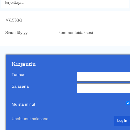
kirjoittajat.
Vastaa
Sinun täytyy
kirjautua sisään
kommentoidaksesi.
Kirjaudu
Tunnus
Salasana
Muista minut
Unohtunut salasana