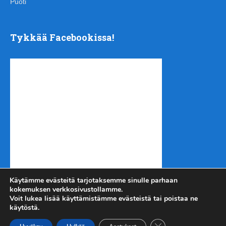
Puoti
Tykkää Facebookissa!
Käytämme evästeitä tarjotaksemme sinulle parhaan
kokemuksen verkkosivustollamme.
Voit lukea lisää käyttämistämme evästeistä tai poistaa ne
käytöstä.
Sulje evästebanneri
Kotiseutu-uutiset.com
Copyright © 2026.