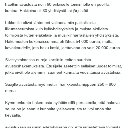
haettiin avustusta noin 60 erilaiselle toiminnolle eri puolilla
kuntaa. Hakijoina oli 30 yhdistystä tai järjestöä.
Liikkeelle olivat lähteneet valtaosa niin paikallisista
liikuntaseuroista kuin kyläyhdistyksistä ja muista aktiivista
toimijoista kuten eläkeläis- ja musiikinharrastajien yhdistyksistä.
Hakemusten kokonaissumma oli lähes 54 000 euroa, mutta
kevätkaudelle, jota haku koski, jaettavana on vain 20 000 euroa.
Sivistystoimessa euroja karsittiin eniten suurista
avustushakemuksista. Etusijalle asetettiin sellaiset uudet toimijat,
jotka eivät ole aiemmin saaneet kunnalta vuosittaisia avustuksia.
Saajille avustusta myönnettiin hankkeesta riippuen 250 – 800
euroa.
Kymmenkunta hakemusta hylättiin sillä perusteella, että hakeva
seura on jo saanut kunnalta yleisavustusta tai voi anoa sitä
keväällä.
Avustuksen saannin edellytyksenä on, että järjestettävä toiminta