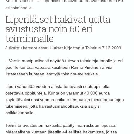
Koti
»
Uutiset
» Liperiläiset hakivat uutta avustusta noin 60
eri toiminnalle
Liperiläiset hakivat uutta
avustusta noin 60 eri
toiminnalle
Julkaistu kategoriassa:
Uutiset
Kirjoittanut
Toimitus
7.12.2009
– Varsin monipuolisesti näyttää tulevan toimintoja tarjolle ja eri
puolille kuntaa, vapaa-aikasihteeri Raimo Piiroinen arvioi
listatessaan kuntaan jätettyjä toiminta-avustuksia.
Liperi vähentää vuoden alusta tuntuvasti seutuopistolta
ostettavia oppitunteja. Kunta on varannut 40 000 euroa
käytettäväksi ensi vuonna paikallisten uusien toimintamuotojen
tukemiseen, jotta harrastusmahdollisuuksia säilyisi
paikkakunnalla.
Toiminta-avustusten hakuaika päättyi marraskuun lopussa.
Määräaikana kuntaan jätettiin 44 erillistä hakemusta, joissa