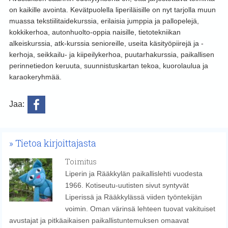
on kaikille avointa. Kevätpuolella liperiläisille on nyt tarjolla muun
muassa tekstiilitaidekurssia, erilaisia jumppia ja pallopelejä,
kokkikerhoa, autonhuolto-oppia naisille, tietotekniikan
alkeiskurssia, atk-kurssia senioreille, useita käsityöpiirejä ja -
kerhoja, seikkailu- ja kiipeilykerhoa, puutarhakurssia, paikallisen
perinnetiedon keruuta, suunnistuskartan tekoa, kuorolaulua ja
karaokeryhmää.
Jaa:
Tietoa kirjoittajasta
Toimitus
Liperin ja Rääkkylän paikallislehti vuodesta
1966. Kotiseutu-uutisten sivut syntyvät
Liperissä ja Rääkkylässä viiden työntekijän
voimin. Oman värinsä lehteen tuovat vakituiset
avustajat ja pitkäaikaisen paikallistuntemuksen omaavat