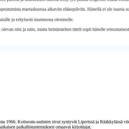
eutumista marraskuussa alkaviin eläkepäiviin. Hänellä ei ole suuria su
laisille ja erityisesti mummona olemiselle.
evan niin ja näin, mutta heinämiehen titteli sopii hänelle erinomaisest
esta 1966. Kotiseutu-uutisten sivut syntyvät Liperissä ja Rääkkylässä v
käaikaisen paikallistuntemuksen omaavat kirjoittajat.