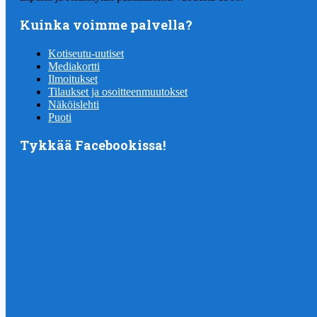
Kuinka voimme palvella?
Kotiseutu-uutiset
Mediakortti
Ilmoitukset
Tilaukset ja osoitteenmuutokset
Näköislehti
Puoti
Tykkää Facebookissa!