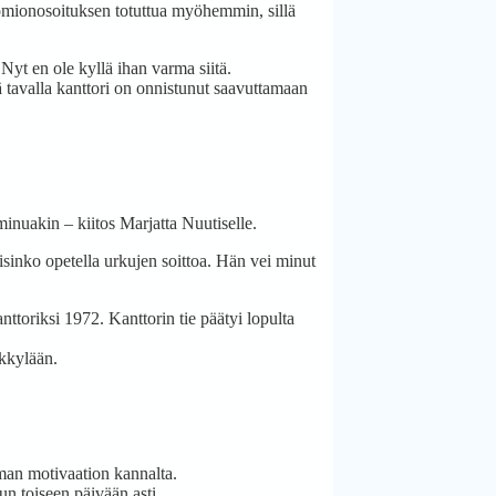
omionosoituksen totuttua myöhemmin, sillä
yt en ole kyllä ihan varma siitä.
ä tavalla kanttori on onnistunut saavuttamaan
 minuakin – kiitos Marjatta Nuutiselle.
isinko opetella urkujen soittoa. Hän vei minut
toriksi 1972. Kanttorin tie päätyi lopulta
äkkylään.
oman motivaation kannalta.
un toiseen päivään asti.