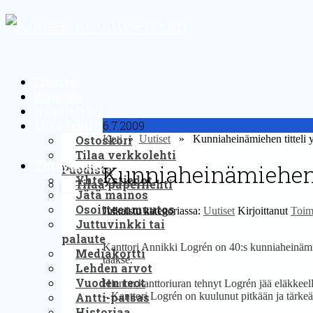
Etusivu
Kirjaudu
Näköislehti
Tilaa lehti
6.7.2009
Ostoskori
Koti
»
Uutiset
» Kunniaheinämiehen titteli yl
Tilaa verkkolehti
Yhteystiedot
Kunniaheinämiehen t
Puodista
Yhteystiedot
Tilaa paperilehti
Jätä mainos
Osoitteenmuutos
Julkaistu kategoriassa:
Uutiset
Kirjoittanut
Toim
Juttuvinkki tai
palaute
Kanttori Annikki Logrén on 40:s kunniaheinämi
Mediakortti
taakse.
Lehden arvot
Vuoden teot
Hienon kanttoriuran tehnyt Logrén jää eläkkeel
Antti-patsas
– Kanttori Logrén on kuulunut pitkään ja tärkeäl
Historiaa