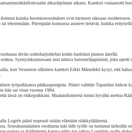
ansanmusiikkifestivaalin alkuohjelman aikana. Kanttori vastaanotti hu
 iloinnut kuinka huomionosoitukset ovat menneet oikeaan osoitteeseen. N
n tai tekemisiään. Pitempään kunnassa asuneet tietävät, kuinka erityisell
tiaana tiiviin soittoharjoittelun kotiin hankitun pianon äärellä.
 soittoa. Synnyinkunnassani asui taitava harrastelijapianisti, joka opetti
kalla, kun Vesannon silloinen kanttori Erkki Männikkö kysyi, että halua
.
sen työpaikkansa pääkaupungista. Hänet valittiin Tapanilan kirkon kant
ta hän sai viran vuonna 1984.
n, että tässä on eläkepaikkani. Maalaisihmisenä tuntui hyvältä asettua Rä
umalla Logrén pääsi nopeasti sisään elämään rääkkyläläisenä.
sa. Seurakuntalaisten osoittama tuki tälle työlle on tuntunut tärkeältä 
on parissa ja ikäihmisten kanssa tehty työ jatkuu Logrénin osalta eloku