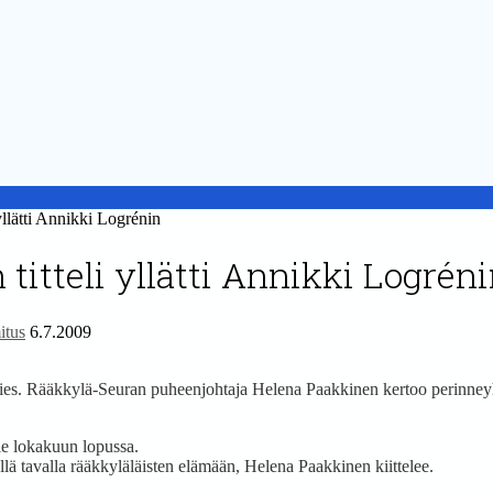
lätti Annikki Logrénin
itteli yllätti Annikki Logrén
itus
6.7.2009
es. Rääkkylä-Seuran puheenjohtaja Helena Paakkinen kertoo perinneyhd
le lokakuun lopussa.
lä tavalla rääkkyläläisten elämään, Helena Paakkinen kiittelee.