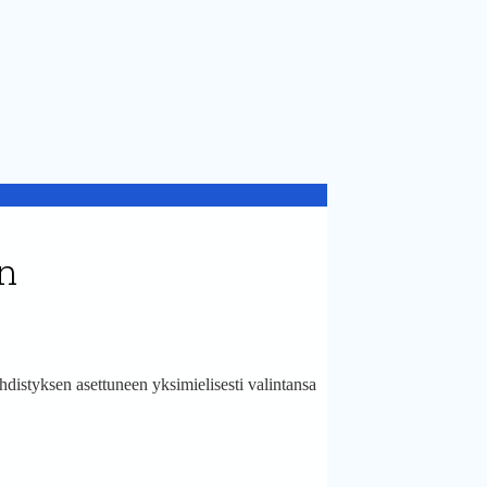
in
istyksen asettuneen yksimielisesti valintansa