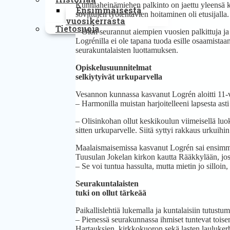
Kunniaheinämiehen palkinto on jaettu yleensä k
Ensimmäisestä
sovittujen työtehtävien hoitaminen oli etusijalla.
vuosikerrasta
Tietosuoja
– Olen seurannut aiempien vuosien palkittuja ja
Logrénilla ei ole tapana tuoda esille osaamistaa
seurakuntalaisten luottamuksen.
Opiskelusuunnitelmat
selkiytyivät urkuparvella
Vesannon kunnassa kasvanut Logrén aloitti 11-vuo
– Harmonilla muistan harjoitelleeni lapsesta asti
– Olisinkohan ollut keskikoulun viimeisellä luo
sitten urkuparvelle. Siitä syttyi rakkaus urkuihin
Maalaismaisemissa kasvanut Logrén sai ensimmäi
Tuusulan Jokelan kirkon kautta Rääkkylään, jos
– Se voi tuntua hassulta, mutta mietin jo silloi
Seurakuntalaisten
tuki on ollut tärkeää
Paikallislehtiä lukemalla ja kuntalaisiin tutust
– Pienessä seurakunnassa ihmiset tuntevat toisen
Hartauksien, kirkkokuoron sekä lasten laulukerh