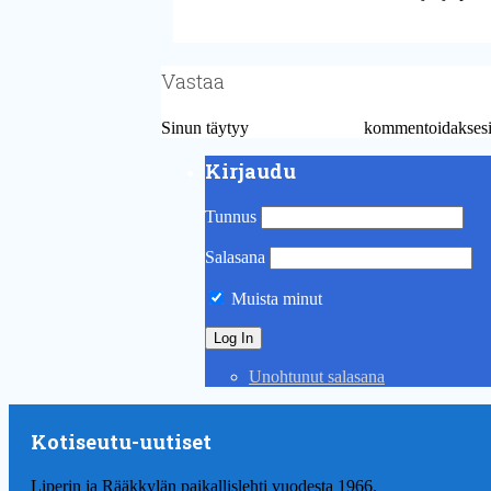
Vastaa
Sinun täytyy
kirjautua sisään
kommentoidaksesi
Kirjaudu
Tunnus
Salasana
Muista minut
Unohtunut salasana
Kotiseutu-uutiset
Liperin ja Rääkkylän paikallislehti vuodesta 1966.