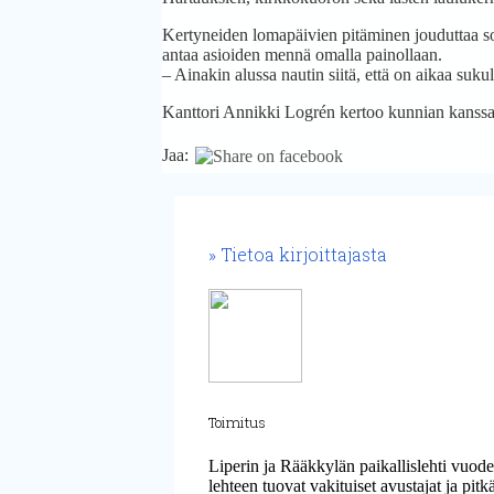
Kertyneiden lomapäivien pitäminen jouduttaa sop
antaa asioiden mennä omalla painollaan.
– Ainakin alussa nautin siitä, että on aikaa suku
Kanttori Annikki Logrén kertoo kunnian kanssa ol
Jaa:
Tietoa kirjoittajasta
Toimitus
Liperin ja Rääkkylän paikallislehti vuod
lehteen tuovat vakituiset avustajat ja pit