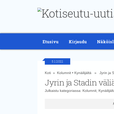
Etusivu
Kirjaudu
Näköisl
5.1.2021
Koti
»
Kolumnit
•
Kynäilijältä
» Jyrin ja St
Jyrin ja Stadin väli
Julkaistu kategoriassa:
Kolumnit
,
Kynäilijäl