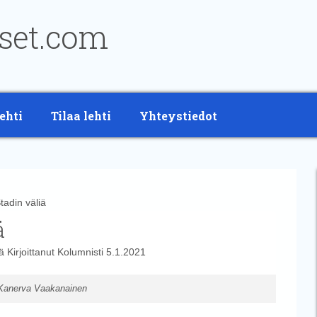
ehti
Tilaa lehti
Yhteystiedot
adin väliä
ä
tä
Kirjoittanut
Kolumnisti
5.1.2021
Kanerva Vaakanainen