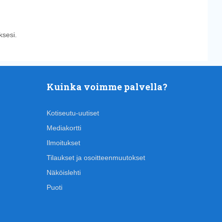
sesi.
Kuinka voimme palvella?
Kotiseutu-uutiset
Mediakortti
Ilmoitukset
Tilaukset ja osoitteenmuutokset
Näköislehti
Puoti