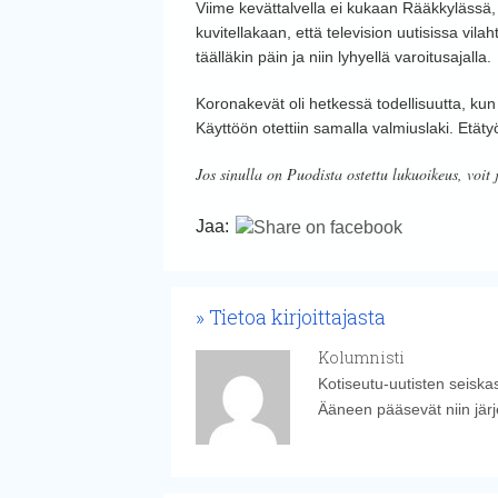
Viime kevättalvella ei kukaan Rääkkylässä, Li
kuvitellakaan, että television uutisissa vila
täälläkin päin ja niin lyhyellä varoitusajalla.
Koronakevät oli hetkessä todellisuutta, kun
Käyttöön otettiin samalla valmiuslaki. Etätyö
Jos sinulla on Puodista ostettu lukuoikeus, voit 
Jaa:
Tietoa kirjoittajasta
Kolumnisti
Kotiseutu-uutisten seiskasi
Ääneen pääsevät niin järjest