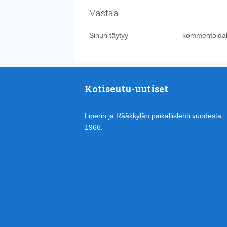
Vastaa
Sinun täytyy
kirjautua sisään
kommentoidak
Kotiseutu-uutiset
Liperin ja Rääkkylän paikallislehti vuodesta
1966.