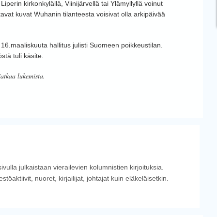
perin kirkonkylällä, Viinijärvellä tai Ylämyllyllä voinut
htavat kuvat Wuhanin tilanteesta voisivat olla arkipäivää
 16.maaliskuuta hallitus julisti Suomeen poikkeustilan.
stä tuli käsite.
jatkaa lukemista.
vulla julkaistaan vierailevien kolumnistien kirjoituksia.
öaktiivit, nuoret, kirjailijat, johtajat kuin eläkeläisetkin.