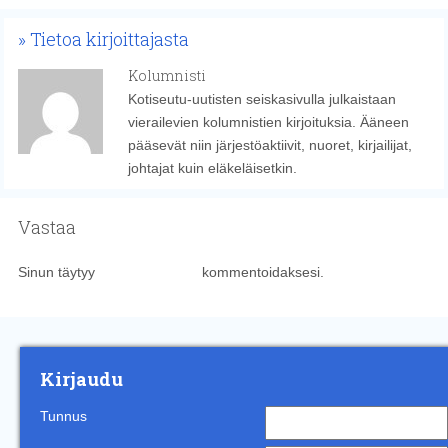
Tietoa kirjoittajasta
Kolumnisti
Kotiseutu-uutisten seiskasivulla julkaistaan
vierailevien kolumnistien kirjoituksia. Ääneen
pääsevät niin järjestöaktiivit, nuoret, kirjailijat,
johtajat kuin eläkeläisetkin.
Vastaa
Sinun täytyy
kirjautua sisään
kommentoidaksesi.
Kirjaudu
Tunnus