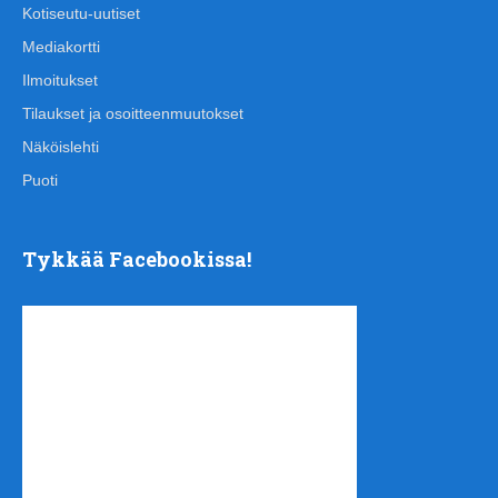
Kotiseutu-uutiset
Mediakortti
Ilmoitukset
Tilaukset ja osoitteenmuutokset
Näköislehti
Puoti
Tykkää Facebookissa!