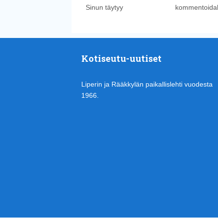
Sinun täytyy
kirjautua sisään
kommentoidak
Kotiseutu-uutiset
Liperin ja Rääkkylän paikallislehti vuodesta
1966.