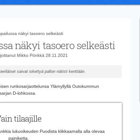
ilussa näkyi tasoero selkeästi
sa näkyi tasoero selkeästi
joittanut
Mikko Pönkkä
28.11.2021
periläiset saivat iskettyä pallon nätisti kenttään.
imeisen runkosarjaottelunsa Ylämyllyllä Outokummun
sarjan D-lohkossa.
ain tilaajille
 hankkia lukuoikeuden Puodista klikkaamalla alla olevaa
painiketta.