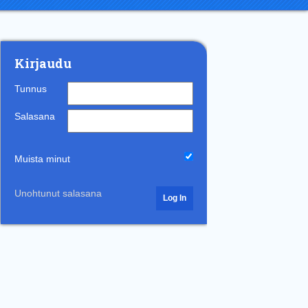
Kirjaudu
Tunnus
Salasana
Muista minut
Unohtunut salasana