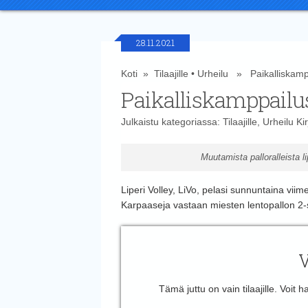
28.11.2021
Koti
»
Tilaajille
•
Urheilu
» Paikalliskamppa
Paikalliskamppailus
Julkaistu kategoriassa:
Tilaajille
,
Urheilu
Kir
Muutamista palloralleista li
Liperi Volley, LiVo, pelasi sunnuntaina vi
Karpaaseja vastaan miesten lentopallon 2-
V
Tämä juttu on vain tilaajille. Voit