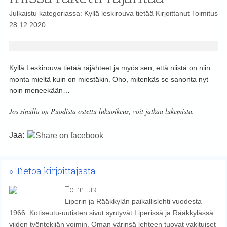
Julkaistu kategoriassa:
Kyllä leskirouva tietää
Kirjoittanut
Toimitus
28.12.2020
Kyllä Leskirouva tietää räjähteet ja myös sen, että niistä on niin
monta mieltä kuin on miestäkin. Oho, mitenkäs se sanonta nyt
noin meneekään…
Jos sinulla on Puodista ostettu lukuoikeus, voit jatkaa lukemista.
Jaa:
Tietoa kirjoittajasta
Toimitus
Liperin ja Rääkkylän paikallislehti vuodesta
1966. Kotiseutu-uutisten sivut syntyvät Liperissä ja Rääkkylässä
viiden työntekijän voimin. Oman värinsä lehteen tuovat vakituiset