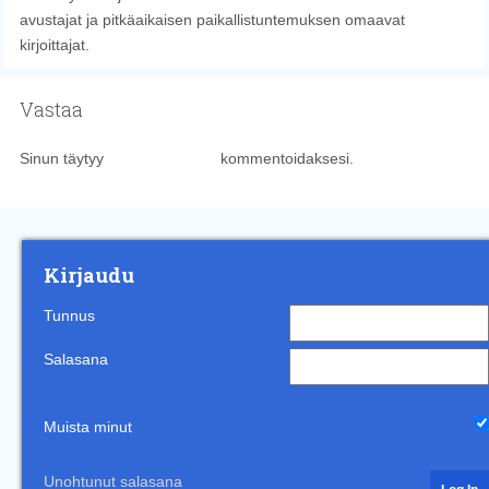
avustajat ja pitkäaikaisen paikallistuntemuksen omaavat
kirjoittajat.
Vastaa
Sinun täytyy
kirjautua sisään
kommentoidaksesi.
Kirjaudu
Tunnus
Salasana
Muista minut
Unohtunut salasana