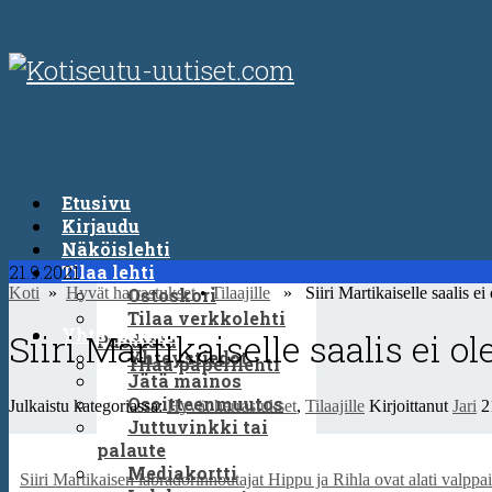
Etusivu
Kirjaudu
Näköislehti
21.9.2021
Tilaa lehti
Koti
»
Hyvät harrastukset
Ostoskori
•
Tilaajille
» Siiri Martikaiselle saalis ei 
Tilaa verkkolehti
Yhteystiedot
Siiri Martikaiselle saalis ei ol
Puodista
Yhteystiedot
Tilaa paperilehti
Jätä mainos
Osoitteenmuutos
Julkaistu kategoriassa:
Hyvät harrastukset
,
Tilaajille
Kirjoittanut
Jari
2
Juttuvinkki tai
palaute
Mediakortti
Siiri Martikaisen labradorinnoutajat Hippu ja Rihla ovat alati valppa