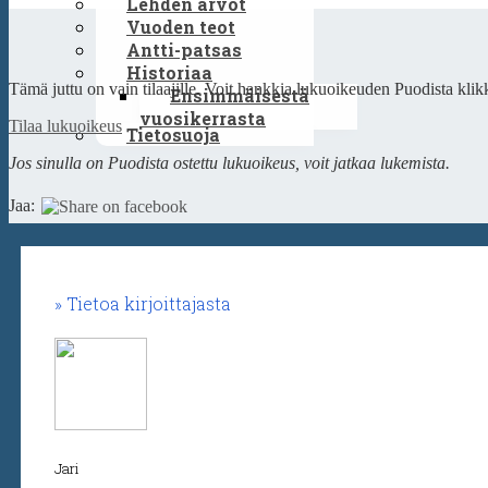
Lehden arvot
Vuoden teot
Antti-patsas
Historiaa
Tämä juttu on vain tilaajille. Voit hankkia lukuoikeuden Puodista klikk
Ensimmäisestä
vuosikerrasta
Tilaa lukuoikeus
Tietosuoja
Jos sinulla on Puodista ostettu lukuoikeus, voit jatkaa lukemista.
Jaa:
Tietoa kirjoittajasta
Jari