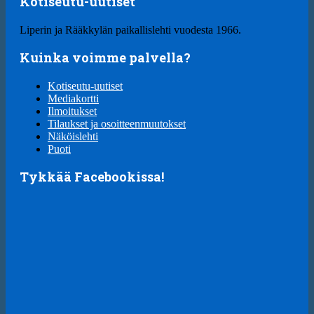
Kotiseutu-uutiset
Liperin ja Rääkkylän paikallislehti vuodesta 1966.
Kuinka voimme palvella?
Kotiseutu-uutiset
Mediakortti
Ilmoitukset
Tilaukset ja osoitteenmuutokset
Näköislehti
Puoti
Tykkää Facebookissa!