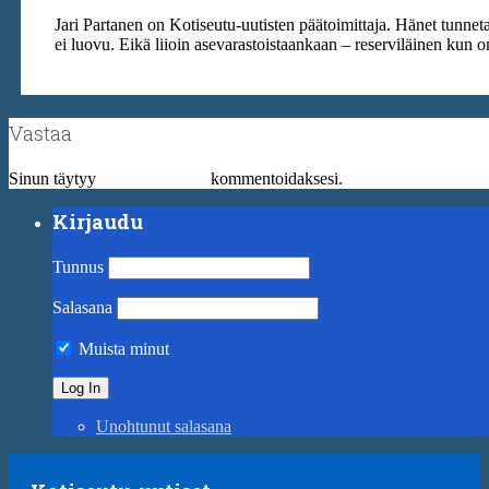
Jari Partanen on Kotiseutu-uutisten päätoimittaja. Hänet tunn
ei luovu. Eikä liioin asevarastoistaankaan – reserviläinen kun o
Vastaa
Sinun täytyy
kirjautua sisään
kommentoidaksesi.
Kirjaudu
Tunnus
Salasana
Muista minut
Unohtunut salasana