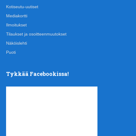
Kotiseutu-uutiset
Mediakortti
Ilmoitukset
Tilaukset ja osoitteenmuutokset
Näköislehti
Puoti
Tykkää Facebookissa!