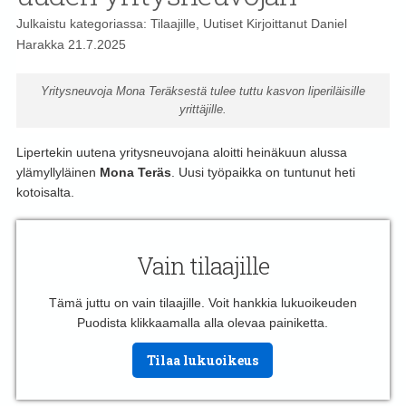
Julkaistu kategoriassa:
Tilaajille
,
Uutiset
Kirjoittanut
Daniel
Harakka
21.7.2025
Yritysneuvoja Mona Teräksestä tulee tuttu kasvon liperiläisille
yrittäjille.
Lipertekin uutena yritysneuvojana aloitti heinäkuun alussa
ylämyllyläinen
Mona Teräs
. Uusi työpaikka on tuntunut heti
kotoisalta.
Vain tilaajille
Tämä juttu on vain tilaajille. Voit hankkia lukuoikeuden
Puodista klikkaamalla alla olevaa painiketta.
Tilaa lukuoikeus