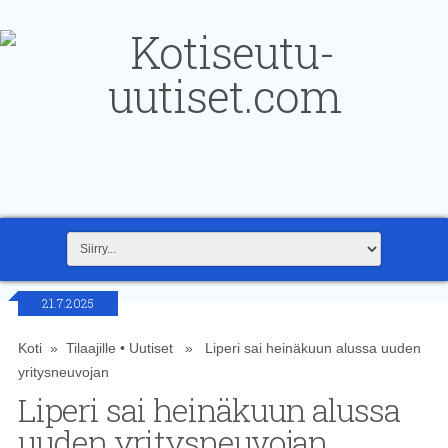
21.7.2025
Koti
»
Tilaajille
•
Uutiset
» Liperi sai heinäkuun alussa uuden
yritysneuvojan
Liperi sai heinäkuun alussa
uuden yritysneuvojan