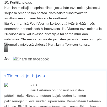
10, Kurttila toteaa.
Kurttilan mielilaji on sprinttihiihto, jossa hän tavoittelee yleisessä
sarjassa oman tason nostoa. Varsinaista tulostavoitetta
sijoittumisen suhteen hän ei ole asettanut.
Iitu Vuorman isä Petri Vuorma kertoo, että tytär tykkää myös
enemmän perinteisestä hiihtotavasta. Iitu Vuorma tavoittelee alle
20-vuotiaiden ikäluokassa pistesijoja tai parhaimmillaan
mitalisijaa. Yleisen sarjan viestisijoitusten parantaminen on myös
Vuormalla mielessä yhdessä Kurttilan ja Torvisen kanssa.
Petri
Vuorma
Jaa:
ja
Lotta
Kurttila
Tietoa kirjoittajasta
hakevat
Jari
kehitystä
ja
Jari Partanen on Kotiseutu-uutisten
tason
päätoimittaja. Hänet tunnetaan laajalti oudon kummun
nostoa
palloseurojen tulevaisuuden lupauksena. Bemaristaan Partanen
Liperin
ei luovu. Eikä liioin asevarastoistaankaan – reserviläinen kun on.