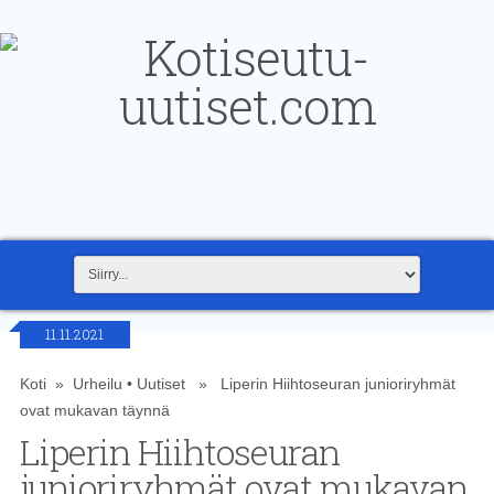
11.11.2021
Koti
»
Urheilu
•
Uutiset
» Liperin Hiihtoseuran junioriryhmät
ovat mukavan täynnä
Liperin Hiihtoseuran
junioriryhmät ovat mukavan