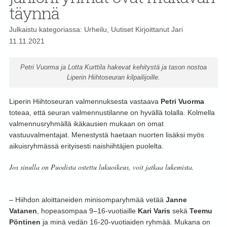
täynnä
Julkaistu kategoriassa:
Urheilu
,
Uutiset
Kirjoittanut
Jari
11.11.2021
Petri Vuorma ja Lotta Kurttila hakevat kehitystä ja tason nostoa
Liperin Hiihtoseuran kilpailijoille.
Liperin Hiihtoseuran valmennuksesta vastaava
Petri Vuorma
toteaa, että seuran valmennustilanne on hyvällä tolalla. Kolmella
valmennusryhmällä ikäkausien mukaan on omat
vastuuvalmentajat. Menestystä haetaan nuorten lisäksi myös
aikuisryhmässä erityisesti naishiihtäjien puolelta.
Jos sinulla on Puodista ostettu lukuoikeus, voit jatkaa lukemista.
– Hiihdon aloittaneiden minisomparyhmää vetää
Janne
Vatanen
, hopeasompaa 9–16-vuotiaille
Kari Varis
sekä
Teemu
Pöntinen
ja minä vedän 16-20-vuotiaiden ryhmää. Mukana on