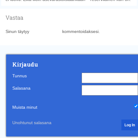
Hiihtoseuran
kilpailijoille.
Vastaa
Sinun täytyy
kirjautua sisään
kommentoidaksesi.
Kirjaudu
Tunnus
Salasana
Muista minut
Unohtunut salasana