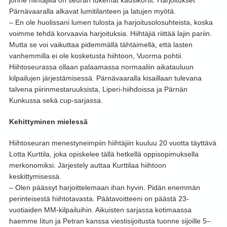
jonne hiihtäjillä on seuran tukemat kausikortit. Harjoitukset
Pärnävaaralla alkavat lumitilanteen ja latujen myötä.
– En ole huolissani lumen tulosta ja harjoitusolosuhteista, koska
voimme tehdä korvaavia harjoituksia. Hiihtäjiä riittää lajin pariin.
Mutta se voi vaikuttaa pidemmällä tähtäimellä, että lasten
vanhemmilla ei ole kosketusta hiihtoon, Vuorma pohtii.
Hiihtoseurassa ollaan palaamassa normaaliin aikatauluun
kilpailujen järjestämisessä. Pärnävaaralla kisaillaan tulevana
talvena piirinmestaruuksista, Liperi-hiihdoissa ja Pärnän
Kunkussa sekä cup-sarjassa.
Kehittyminen mielessä
Hiihtoseuran menestyneimpiin hiihtäjiin kuuluu 20 vuotta täyttävä
Lotta Kurttila, joka opiskelee tällä hetkellä oppisopimuksella
merkonomiksi. Järjestely auttaa Kurttilaa hiihtoon
keskittymisessä.
– Olen päässyt harjoittelemaan ihan hyvin. Pidän enemmän
perinteisestä hiihtotavasta. Päätavoitteeni on päästä 23-
vuotiaiden MM-kilpailuihin. Aikuisten sarjassa kotimaassa
haemme Iitun ja Petran kanssa viestisijoitusta tuonne sijoille 5–