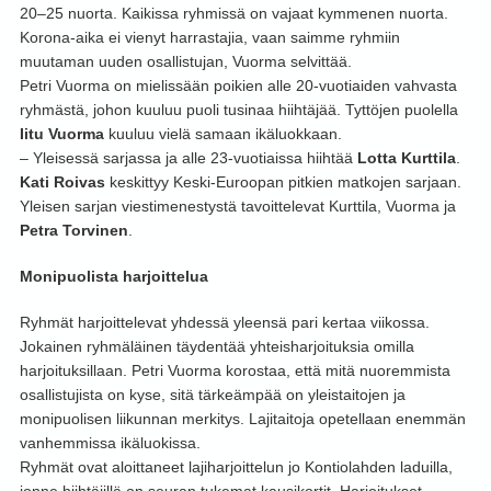
20–25 nuorta. Kaikissa ryhmissä on vajaat kymmenen nuorta.
Korona-aika ei vienyt harrastajia, vaan saimme ryhmiin
muutaman uuden osallistujan, Vuorma selvittää.
Petri Vuorma on mielissään poikien alle 20-vuotiaiden vahvasta
ryhmästä, johon kuuluu puoli tusinaa hiihtäjää. Tyttöjen puolella
Iitu Vuorma
kuuluu vielä samaan ikäluokkaan.
– Yleisessä sarjassa ja alle 23-vuotiaissa hiihtää
Lotta Kurttila
.
Kati Roivas
keskittyy Keski-Euroopan pitkien matkojen sarjaan.
Yleisen sarjan viestimenestystä tavoittelevat Kurttila, Vuorma ja
Petra Torvinen
.
Monipuolista harjoittelua
Ryhmät harjoittelevat yhdessä yleensä pari kertaa viikossa.
Jokainen ryhmäläinen täydentää yhteisharjoituksia omilla
harjoituksillaan. Petri Vuorma korostaa, että mitä nuoremmista
osallistujista on kyse, sitä tärkeämpää on yleistaitojen ja
monipuolisen liikunnan merkitys. Lajitaitoja opetellaan enemmän
vanhemmissa ikäluokissa.
Ryhmät ovat aloittaneet lajiharjoittelun jo Kontiolahden laduilla,