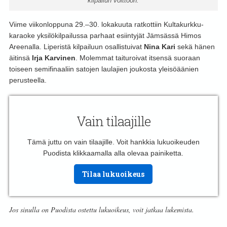
kilpailun voittoon.
Viime viikonloppuna 29.–30. lokakuuta ratkottiin Kultakurkku-
karaoke yksilökilpailussa parhaat esiintyjät Jämsässä Himos
Areenalla. Liperistä kilpailuun osallistuivat
Nina Kari
sekä hänen
äitinsä
Irja Karvinen
. Molemmat taituroivat itsensä suoraan
toiseen semifinaaliin satojen laulajien joukosta yleisöäänien
perusteella.
Vain tilaajille
Tämä juttu on vain tilaajille. Voit hankkia lukuoikeuden
Puodista klikkaamalla alla olevaa painiketta.
Tilaa lukuoikeus
Jos sinulla on Puodista ostettu lukuoikeus, voit jatkaa lukemista.