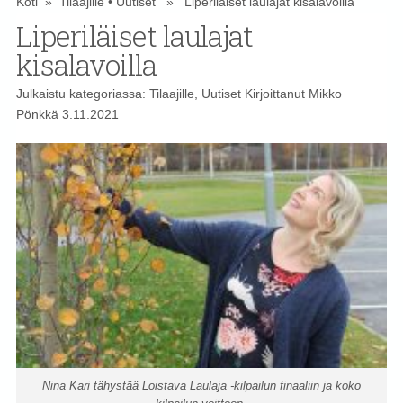
Koti
»
Tilaajille
•
Uutiset
» Liperiläiset laulajat kisalavoilla
Liperiläiset laulajat
kisalavoilla
Julkaistu kategoriassa:
Tilaajille
,
Uutiset
Kirjoittanut
Mikko
Pönkkä
3.11.2021
Nina Kari tähystää Loistava Laulaja -kilpailun finaaliin ja koko