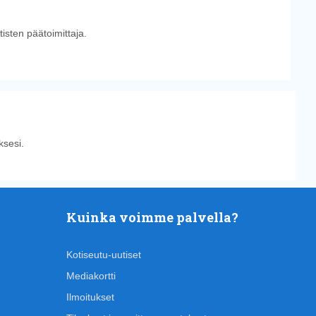
tisten päätoimittaja.
sesi.
Kuinka voimme palvella?
Kotiseutu-uutiset
Mediakortti
Ilmoitukset