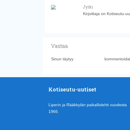
Jyrki
Kirjoittaja on Kotiseutu-uu
Vastaa
Sinun täytyy
kirjautua sisään
kommentoidak
Kotiseutu-uutiset
Liperin ja Rääkkylän paikallislehti vuodesta
1966.