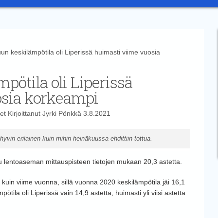
keskilämpötila oli Liperissä huimasti viime vuosia
ötila oli Liperissä
osia korkeampi
et
Kirjoittanut
Jyrki Pönkkä
3.8.2021
hyvin erilainen kuin mihin heinäkuussa ehdittiin tottua.
u lentoaseman mittauspisteen tietojen mukaan 20,3 astetta.
kuin viime vuonna, sillä vuonna 2020 keskilämpötila jäi 16,1
la oli Liperissä vain 14,9 astetta, huimasti yli viisi astetta