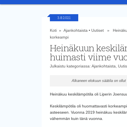
3.8.2021
Koti
»
Ajankohtaista
•
Uutiset
» Heinäkuun 
korkeampi
Heinäkuun keskilämp
huimasti viime vu
Julkaistu kategoriassa:
Ajankohtaista
,
Uutis
Alkaneen elokuun säätila on ollut 
Heinäkuu keskilämpötila oli Liperin Joensu
Keskilämpötila oli huomattavasti korkeampi 
asteeseen. Vuonna 2019 heinäkuu keskilämpöti
vähemmän kuin tänä vuonna.