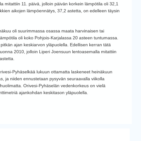
itattiin 11. päivä, jolloin päivän korkein lämpötila oli 32,1
ikkien aikojen lämpöennätys, 37,2 astetta, on edelleen täysin
einäkuu oli suurimmassa osassa maata harvinaisen tai
ämpötila oli koko Pohjois-Karjalassa 20 asteen tuntumassa.
a pitkän ajan keskiarvon yläpuolella. Edellisen kerran tätä
onna 2010, jolloin Liperi Joensuun lentoasemalla mitattiin
astetta.
ivesi-Pyhäselkää lukuun ottamatta laskeneet heinäkuun
 ja niiden ennustetaan pysyvän seuraavalla viikolla
ta huolimatta. Orivesi-Pyhäselän vedenkorkeus on vielä
enttimetriä ajankohdan keskitason yläpuolella.