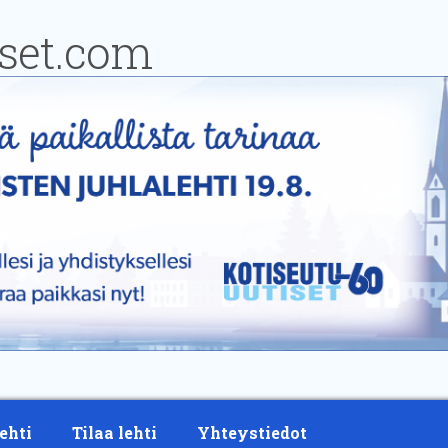
ehti
Tilaa lehti
Yhteystiedot