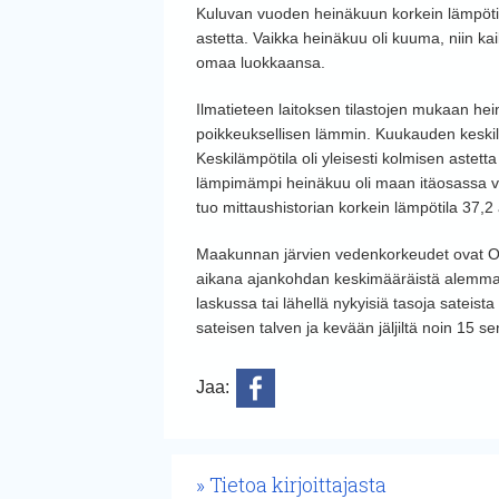
Kuluvan vuoden heinäkuun korkein lämpötila m
astetta. Vaikka heinäkuu oli kuuma, niin ka
omaa luokkaansa.
Ilmatieteen laitoksen tilastojen mukaan h
poikkeuksellisen lämmin. Kuukauden keskil
Keskilämpötila oli yleisesti kolmisen astett
lämpimämpi heinäkuu oli maan itäosassa vu
tuo mittaushistorian korkein lämpötila 37,2 
Maakunnan järvien vedenkorkeudet ovat Or
aikana ajankohdan keskimääräistä alemmas,
laskussa tai lähellä nykyisiä tasoja sateis
sateisen talven ja kevään jäljiltä noin 15 s
Jaa:
Tietoa kirjoittajasta