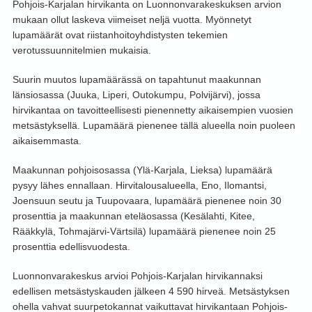
Pohjois-Karjalan hirvikanta on Luonnonvarakeskuksen arvion
mukaan ollut laskeva viimeiset neljä vuotta. Myönnetyt
lupamäärät ovat riistanhoitoyhdistysten tekemien
verotussuunnitelmien mukaisia.
Suurin muutos lupamäärässä on tapahtunut maakunnan
länsiosassa (Juuka, Liperi, Outokumpu, Polvijärvi), jossa
hirvikantaa on tavoitteellisesti pienennetty aikaisempien vuosien
metsästyksellä. Lupamäärä pienenee tällä alueella noin puoleen
aikaisemmasta.
Maakunnan pohjoisosassa (Ylä-Karjala, Lieksa) lupamäärä
pysyy lähes ennallaan. Hirvitalousalueella, Eno, Ilomantsi,
Joensuun seutu ja Tuupovaara, lupamäärä pienenee noin 30
prosenttia ja maakunnan eteläosassa (Kesälahti, Kitee,
Rääkkylä, Tohmajärvi-Värtsilä) lupamäärä pienenee noin 25
prosenttia edellisvuodesta.
Luonnonvarakeskus arvioi Pohjois-Karjalan hirvikannaksi
edellisen metsästyskauden jälkeen 4 590 hirveä. Metsästyksen
ohella vahvat suurpetokannat vaikuttavat hirvikantaan Pohjois-