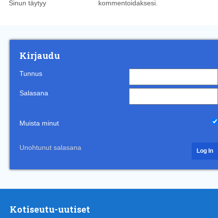
Sinun täytyy
kirjautua sisään
kommentoidaksesi.
Kirjaudu
Tunnus
Salasana
Muista minut
Unohtunut salasana
Kotiseutu-uutiset