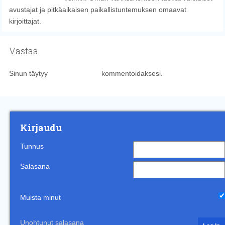
avustajat ja pitkäaikaisen paikallistuntemuksen omaavat
kirjoittajat.
Vastaa
Sinun täytyy
kirjautua sisään
kommentoidaksesi.
Kirjaudu
Tunnus
Salasana
Muista minut
Unohtunut salasana