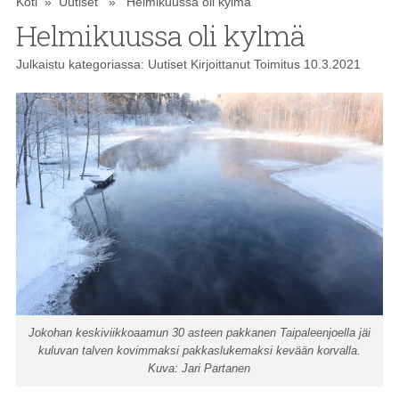
Koti
»
Uutiset
» Helmikuussa oli kylmä
Helmikuussa oli kylmä
Julkaistu kategoriassa:
Uutiset
Kirjoittanut
Toimitus
10.3.2021
Jokohan keskiviikkoaamun 30 asteen pakkanen Taipaleenjoella jäi
kuluvan talven kovimmaksi pakkaslukemaksi kevään korvalla.
Kuva: Jari Partanen