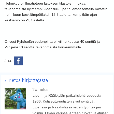
Helmikuu oli Ilmatieteen laitoksen tilastojen mukaan
tavanomaista kylmempi. Joensuu-Liperin lentoasemalla mitattiin
helmikuun keskilämpötilaksi -12,9 astetta, kun pitkän ajan
keskiarvo on -9,7 astetta.
Orivesi-Pyhäselän vedenpinta oli viime kuussa 40 senttiä ja
Viinijärvi 18 senttiä tavanomaista korkeammalla.
Jaa:
Tietoa kirjoittajasta
Toimitus
Liperin ja Rääkkylän paikallislehti vuodesta
1966. Kotiseutu-uutisten sivut syntyvät
Liperissä ja Rääkkylässä viiden työntekijän
voimin. Oman värinsä lehteen tuovat vakituiset