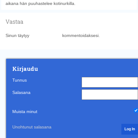
aikana hän puuhastelee kotinurkilla.
Vastaa
Sinun täytyy
kirjautua sisään
kommentoidaksesi.
Kirjaudu
Tunnus
Salasana
Muista minut
Unohtunut salasana