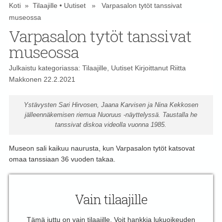
Koti
»
Tilaajille
•
Uutiset
» Varpasalon tytöt tanssivat
museossa
Varpasalon tytöt tanssivat
museossa
Julkaistu kategoriassa:
Tilaajille
,
Uutiset
Kirjoittanut
Riitta
Makkonen
22.2.2021
Ystävysten Sari Hirvosen, Jaana Karvisen ja Nina Kekkosen
jälleennäkemisen riemua Nuoruus -näyttelyssä. Taustalla he
tanssivat diskoa videolla vuonna 1985.
Museon sali kaikuu naurusta, kun Varpasalon tytöt katsovat
omaa tanssiaan 36 vuoden takaa.
Vain tilaajille
Tämä juttu on vain tilaajille. Voit hankkia lukuoikeuden