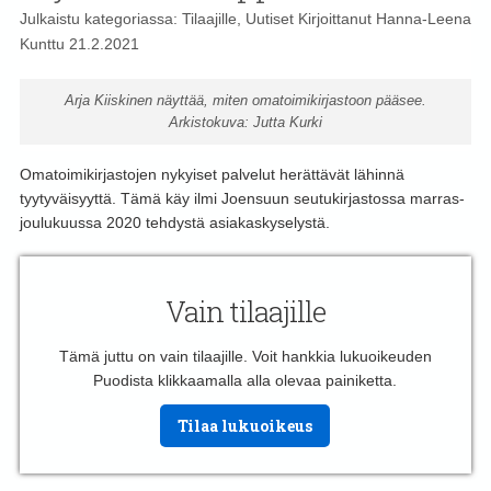
Julkaistu kategoriassa:
Tilaajille
,
Uutiset
Kirjoittanut
Hanna-Leena
Kunttu
21.2.2021
Arja Kiiskinen näyttää, miten omatoimikirjastoon pääsee.
Arkistokuva: Jutta Kurki
Omatoimikirjastojen nykyiset palvelut herättävät lähinnä
tyytyväisyyttä. Tämä käy ilmi Joensuun seutukirjastossa marras-
joulukuussa 2020 tehdystä asiakaskyselystä.
Vain tilaajille
Tämä juttu on vain tilaajille. Voit hankkia lukuoikeuden
Puodista klikkaamalla alla olevaa painiketta.
Tilaa lukuoikeus