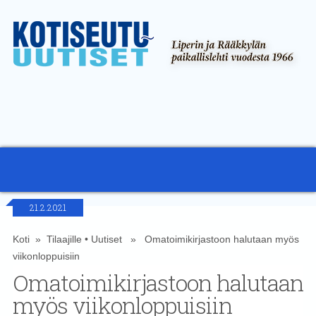
21.2.2021
Koti
»
Tilaajille
•
Uutiset
» Omatoimikirjastoon halutaan myös
viikonloppuisiin
Omatoimikirjastoon halutaan
myös viikonloppuisiin