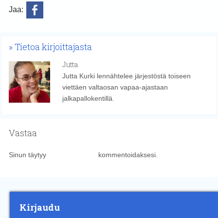
Jaa:
Tietoa kirjoittajasta
Jutta
Jutta Kurki lennähtelee järjestöstä toiseen
viettäen valtaosan vapaa-ajastaan
jalkapallokentillä.
Vastaa
Sinun täytyy
kirjautua sisään
kommentoidaksesi.
Kirjaudu