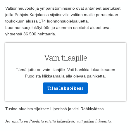
Valtionneuvosto ja ympäristöminiseriö ovat antaneet asetukset,
joilla Pohjois-Karjalassa sijaitseville valtion maille perustetaan
toukokuun alussa 174 luonnonsuojelualuetta.
Luonnonsuojelukäyttöön jo aiemmin osoitetut alueet ovat
yhteensä 36 500 hehtaaria.
Vain tilaajille
Tämä juttu on vain tilaajille. Voit hankkia lukuoikeuden
Puodista klikkaamalla alla olevaa painiketta.
Tilaa lukuoikeus
Tusina alueista sijaitsee Liperissä ja viisi Rääkkylässä.
Jos sinulla on Puodista ostettu lukuoikeus, voit jatkaa lukemista.