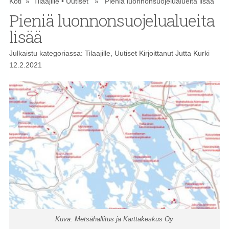
Koti
»
Tilaajille
•
Uutiset
» Pieniä luonnonsuojelualueita lisää
Pieniä luonnonsuojelualueita
lisää
Julkaistu kategoriassa:
Tilaajille
,
Uutiset
Kirjoittanut
Jutta Kurki
12.2.2021
Kuva: Metsähallitus ja Karttakeskus Oy