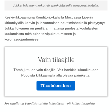
Jukka Tolvanen herkutteli ajankohtaisella runebergintortulla.
Keskiviikkoaamuna Konditorio-kahvila Moccassa Liperin
kirkonkylällä kahvin ja leivonnaisen nauttimishetkellä pistäytynyt
Jukka Tolvanen on perillä ammattinsa puolesta koululaisten
kuulumisista mitä tulee talvipukeutumiseen ja
koronasuojautumiseen.
Vain tilaajille
Tämä juttu on vain tilaajille. Voit hankkia lukuoikeuden
Puodista klikkaamalla alla olevaa painiketta.
Tilaa lukuoikeus
Jos sinulla on Puodista ostettu lukuoikeus, voit jatkaa lukemista.