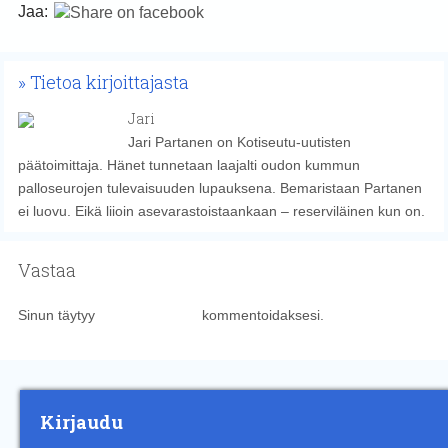
Jaa:
Tietoa kirjoittajasta
Jari
Jari Partanen on Kotiseutu-uutisten
päätoimittaja. Hänet tunnetaan laajalti oudon kummun
palloseurojen tulevaisuuden lupauksena. Bemaristaan Partanen
ei luovu. Eikä liioin asevarastoistaankaan – reserviläinen kun on.
Vastaa
Sinun täytyy
kirjautua sisään
kommentoidaksesi.
Kirjaudu