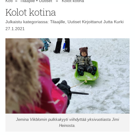
Koti
»
Tilaajille
•
Uutiset
» Kolot kotina
Kolot kotina
Julkaistu kategoriassa:
Tilaajille
,
Uutiset
Kirjoittanut
Jutta Kurki
27.1.2021
Jemina Vikblomin pulkkakyyti viihdyttää yksivuotiasta Jimi
Heinosta.