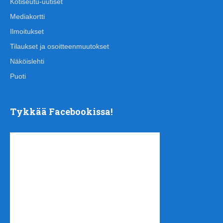
Kotiseutu-uutiset
Mediakortti
Ilmoitukset
Tilaukset ja osoitteenmuutokset
Näköislehti
Puoti
Tykkää Facebookissa!