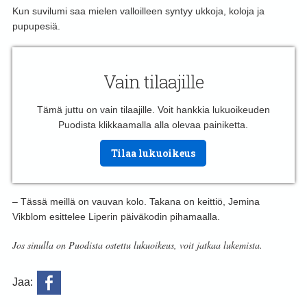
Kun suvilumi saa mielen valloilleen syntyy ukkoja, koloja ja
pupupesiä.
Vain tilaajille
Tämä juttu on vain tilaajille. Voit hankkia lukuoikeuden
Puodista klikkaamalla alla olevaa painiketta.
Tilaa lukuoikeus
– Tässä meillä on vauvan kolo. Takana on keittiö, Jemina
Vikblom esittelee Liperin päiväkodin pihamaalla.
Jos sinulla on Puodista ostettu lukuoikeus, voit jatkaa lukemista.
Jaa: