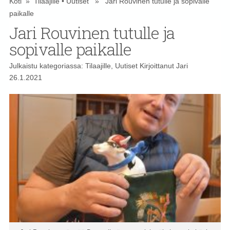
Koti
»
Tilaajille
•
Uutiset
» Jari Rouvinen tutulle ja sopivalle
paikalle
Jari Rouvinen tutulle ja
sopivalle paikalle
Julkaistu kategoriassa:
Tilaajille
,
Uutiset
Kirjoittanut
Jari
26.1.2021