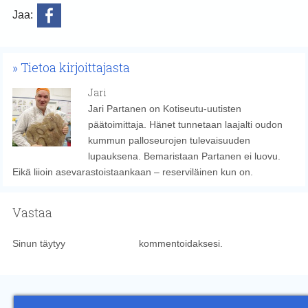
Jaa:
Tietoa kirjoittajasta
Jari
Jari Partanen on Kotiseutu-uutisten
päätoimittaja. Hänet tunnetaan laajalti oudon
kummun palloseurojen tulevaisuuden
lupauksena. Bemaristaan Partanen ei luovu.
Eikä liioin asevarastoistaankaan – reserviläinen kun on.
Vastaa
Sinun täytyy
kirjautua sisään
kommentoidaksesi.