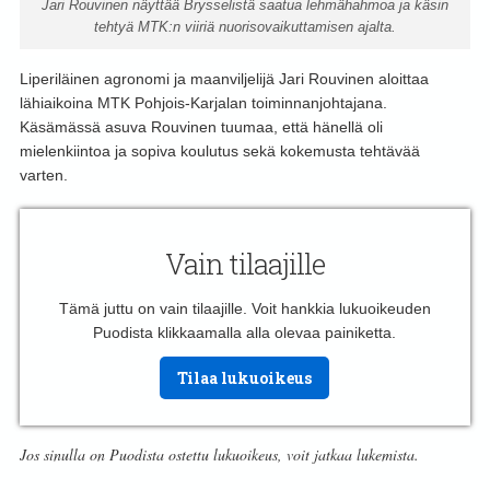
Jari Rouvinen näyttää Brysselistä saatua lehmähahmoa ja käsin
tehtyä MTK:n viiriä nuorisovaikuttamisen ajalta.
Liperiläinen agronomi ja maanviljelijä Jari Rouvinen aloittaa
lähiaikoina MTK Pohjois-Karjalan toiminnanjohtajana.
Käsämässä asuva Rouvinen tuumaa, että hänellä oli
mielenkiintoa ja sopiva koulutus sekä kokemusta tehtävää
varten.
Vain tilaajille
Tämä juttu on vain tilaajille. Voit hankkia lukuoikeuden
Puodista klikkaamalla alla olevaa painiketta.
Tilaa lukuoikeus
Jos sinulla on Puodista ostettu lukuoikeus, voit jatkaa lukemista.