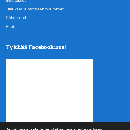
Ilmoitukset
Tilaukset ja osoitteenmuutokset
Näköislehti
Puoti
Tykkää Facebookissa!
Käytämme evästeitä tarjotaksemme sinulle parhaan