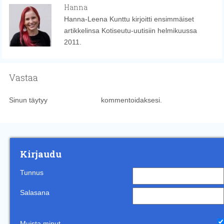
Hanna
Hanna-Leena Kunttu kirjoitti ensimmäiset
artikkelinsa Kotiseutu-uutisiin helmikuussa
2011.
Vastaa
Sinun täytyy
kirjautua sisään
kommentoidaksesi.
Kirjaudu
Tunnus
Salasana
Muista minut