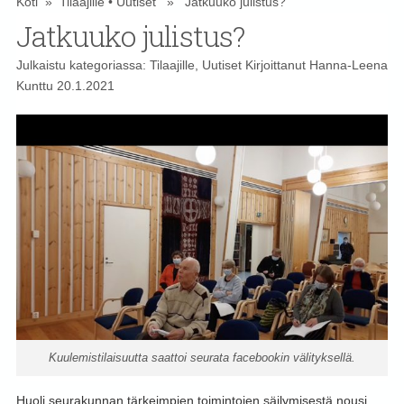
Koti
»
Tilaajille
•
Uutiset
» Jatkuuko julistus?
Jatkuuko julistus?
Julkaistu kategoriassa:
Tilaajille
,
Uutiset
Kirjoittanut
Hanna-Leena
Kunttu
20.1.2021
Kuulemistilaisuutta saattoi seurata facebookin välityksellä.
Huoli seurakunnan tärkeimpien toimintojen säilymisestä nousi