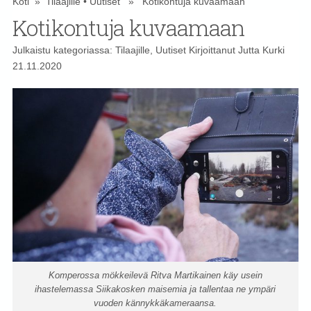
Koti
»
Tilaajille
•
Uutiset
» Kotikontuja kuvaamaan
Kotikontuja kuvaamaan
Julkaistu kategoriassa:
Tilaajille
,
Uutiset
Kirjoittanut
Jutta Kurki
21.11.2020
Komperossa mökkeilevä Ritva Martikainen käy usein
ihastelemassa Siikakosken maisemia ja tallentaa ne ympäri
vuoden kännykkäkameraansa.