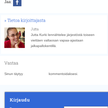
Jaa:
Tietoa kirjoittajasta
Jutta
Jutta Kurki lennähtelee järjestöstä toiseen
viettäen valtaosan vapaa-ajastaan
jalkapallokentillä.
Vastaa
Sinun täytyy
kirjautua sisään
kommentoidaksesi.
Kirjaudu