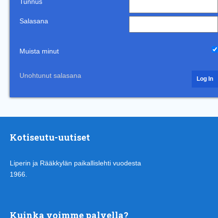
Tunnus
Salasana
Muista minut
Unohtunut salasana
Kotiseutu-uutiset
Liperin ja Rääkkylän paikallislehti vuodesta
1966.
Kuinka voimme palvella?