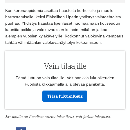
Kun koronaepidemia asettaa haasteita kerhoilulle ja muulle
harrastamiselle, keksi Eläkeliiton Liperin yhdistys vaihtoehtoista
puuhaa. Yhdistys haastaa liperiläiset huomaamaan kotiseudun
kauniita paikkoja valokuvauksen keinoin, mikä on jatkoa
aiempien vuosien kyläkävelyille. Kotikonnut valokuvina -tempaus
tähtää vähintäänkin valokuvanäyttelyn kokoamiseen.
Vain tilaajille
Tämä juttu on vain tilaajille. Voit hankkia lukuoikeuden
Puodista klikkaamalla alla olevaa painiketta.
Tilaa lukuoikeus
Jos sinulla on Puodista ostettu lukuoikeus, voit jatkaa lukemista.