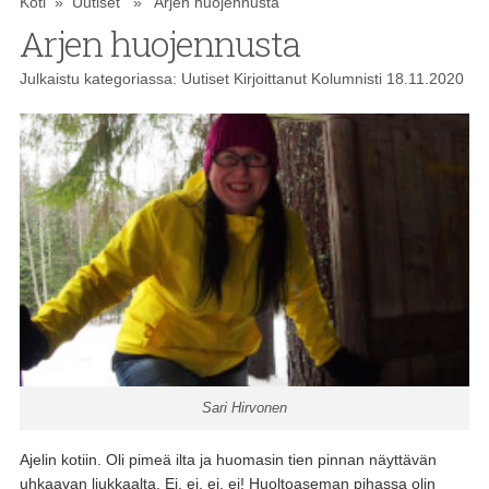
Koti
»
Uutiset
» Arjen huojennusta
Arjen huojennusta
Julkaistu kategoriassa:
Uutiset
Kirjoittanut
Kolumnisti
18.11.2020
Sari Hirvonen
Ajelin kotiin. Oli pimeä ilta ja huomasin tien pinnan näyttävän
uhkaavan liukkaalta. Ei, ei, ei, ei! Huoltoaseman pihassa olin