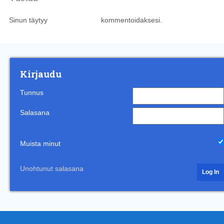
Sinun täytyy
kirjautua sisään
kommentoidaksesi.
Kirjaudu
Tunnus
Salasana
Muista minut
Unohtunut salasana