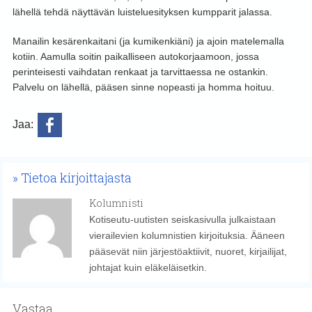
lähellä tehdä näyttävän luisteluesityksen kumpparit jalassa.
Manailin kesärenkaitani (ja kumikenkiäni) ja ajoin matelemalla
kotiin. Aamulla soitin paikalliseen autokorjaamoon, jossa
perinteisesti vaihdatan renkaat ja tarvittaessa ne ostankin.
Palvelu on lähellä, pääsen sinne nopeasti ja homma hoituu.
Jaa:
Tietoa kirjoittajasta
Kolumnisti
Kotiseutu-uutisten seiskasivulla julkaistaan
vierailevien kolumnistien kirjoituksia. Ääneen
pääsevät niin järjestöaktiivit, nuoret, kirjailijat,
johtajat kuin eläkeläisetkin.
Vastaa