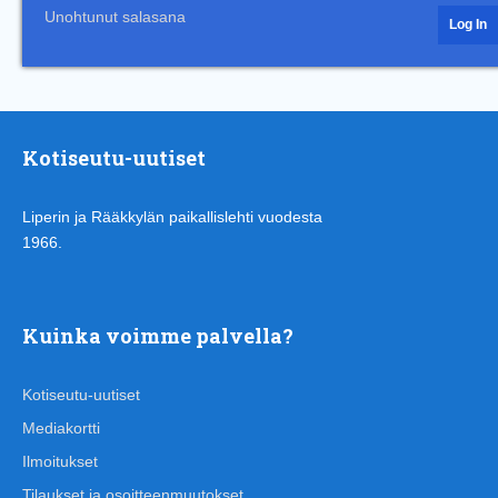
Unohtunut salasana
Kotiseutu-uutiset
Liperin ja Rääkkylän paikallislehti vuodesta
1966.
Kuinka voimme palvella?
Kotiseutu-uutiset
Mediakortti
Ilmoitukset
Tilaukset ja osoitteenmuutokset