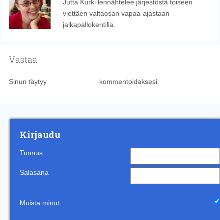
Jutta Kurki lennähtelee järjestöstä toiseen
viettäen valtaosan vapaa-ajastaan
jalkapallokentillä.
Vastaa
Sinun täytyy
kirjautua sisään
kommentoidaksesi.
Kirjaudu
Tunnus
Salasana
Muista minut