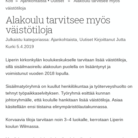
Koti
»
Ajankohtaista
•
Uutiset
» Alakoulu tarvitsee myös
väistötiloja
Alakoulu tarvitsee myös
väistötiloja
Julkaistu kategoriassa:
Ajankohtaista
,
Uutiset
Kirjoittanut
Jutta
Kurki
5.4.2019
Liperin kirkonkylän koulukeskukselle tarvitaan lisää väistötiloja,
sillä sisäilmaoireilu alakoulun puolella on lisääntynyt ja
voimistunut vuoden 2018 lopulla.
Sisäilmatyöryhmä on kuullut henkilökuntaa ja työterveyshuolto on
tehnyt työpaikkaselvityksen. Työryhmä esittää kunnan
johtoryhmälle, että koululle hankitaan lisää väistötiloja. Asiaa
käsitellään ensi tiistaina elinympäristölautakunnassa.
Korvaavia tiloja tarvitaan noin 3–4 luokalle, kerrotaan Liperin
koulun Wilmassa.