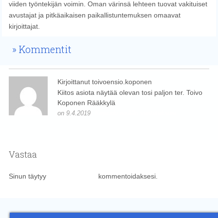
viiden työntekijän voimin. Oman värinsä lehteen tuovat vakituiset
avustajat ja pitkäaikaisen paikallistuntemuksen omaavat
kirjoittajat.
Kommentit
Kirjoittanut toivoensio.koponen
Kiitos asiota näytää olevan tosi paljon ter. Toivo
Koponen Rääkkylä
on 9.4.2019
Kirjaudu sisään vastataksesi
Vastaa
Sinun täytyy
kirjautua sisään
kommentoidaksesi.