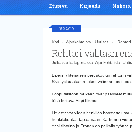
Etusivu
Kirjaudu
Näköisl
15.3.2019
Koti
»
Ajankohtaista
•
Uutiset
» Rehtori va
Rehtori valitaan ens
Julkaistu kategoriassa:
Ajankohtaista
,
Uutis
Liperin yhtenäisen peruskoulun rehtorin vi
Sivistyslautakunta tekee valinnan ensi tor
Lopputaistoon mukaan ovat päässeet mukaan
töitä hoitava Virpi Eronen.
He etenivät viiden henkilön haastattelusta 
henkilökuntaa tapaamaan. Karhunen vieraili
ensi tiistaina ja Eronen on paikalla työnsä