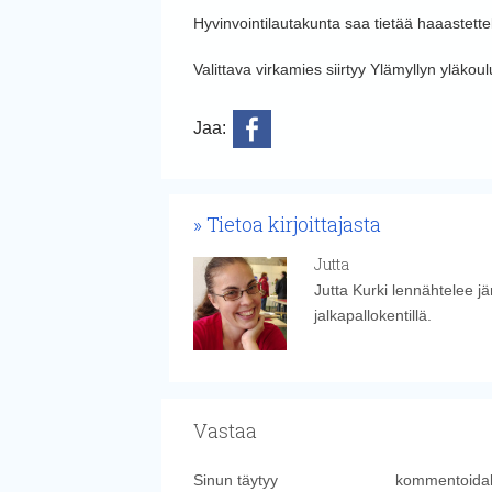
Hyvinvointilautakunta saa tietää haaastet
Valittava virkamies siirtyy Ylämyllyn yläkoul
Jaa:
Tietoa kirjoittajasta
Jutta
Jutta Kurki lennähtelee j
jalkapallokentillä.
Vastaa
Sinun täytyy
kirjautua sisään
kommentoidak