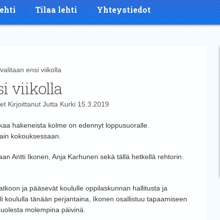
ehti
Tilaa lehti
Yhteystiedot
litaan ensi viikolla
i viikolla
et
Kirjoittanut
Jutta Kurki
15.3.2019
rkaa hakeneista kolme on edennyt loppusuoralle.
stain kokouksessaan.
 Antti Ikonen, Anja Karhunen sekä tällä hetkellä rehtorin
jatkoon ja pääsevät koululle oppilaskunnan hallitusta ja
 koululla tänään perjantaina, Ikonen osallistuu tapaamiseen
 puolesta molempina päivinä.