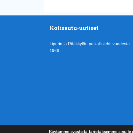
Kotiseutu-uutiset
Liperin ja Rääkkylän paikallislehti vuodesta
1966.
Käytämme evästeitä tarjotaksemme sinulle