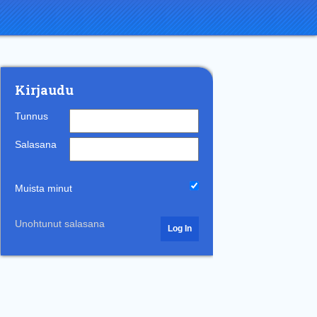
Kirjaudu
Tunnus
Salasana
Muista minut
Unohtunut salasana