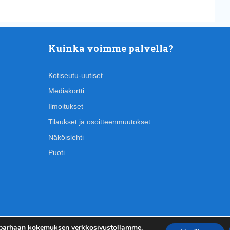
Kuinka voimme palvella?
Kotiseutu-uutiset
Mediakortti
Ilmoitukset
Tilaukset ja osoitteenmuutokset
Näköislehti
Puoti
 parhaan kokemuksen verkkosivustollamme.