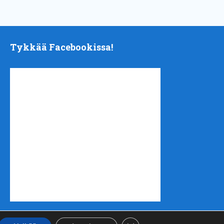
Tykkää Facebookissa!
Sulje evästebanneri