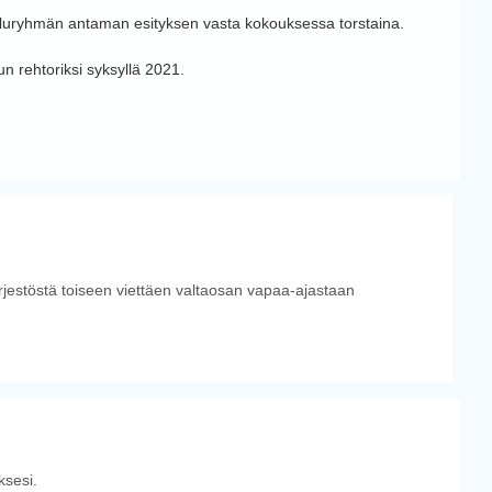
teluryhmän antaman esityksen vasta kokouksessa torstaina.
un rehtoriksi syksyllä 2021.
ärjestöstä toiseen viettäen valtaosan vapaa-ajastaan
sesi.